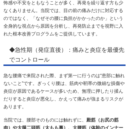
怖感や不安をともなうことが多く、再発を繰り返す方も少
なくありません。当院では、目の前の痛みだけに対応する
のではなく、「なぜその腰に負担がかかったのか」という
全身的な視点から原因を分析し、再発防止までを視野に入
れた根本改善プログラムをご提供しています。
◆急性期（発症直後）：痛みと炎症を最優先
でコントロール
急な腰痛で来院された際、まず第一に行うのは“患部に触れ
ないこと”です。ぎっくり腰は、筋肉や靭帯の微細な損傷や
炎症が原因であるケースが多いため、無理に押したり揉ん
だりすると炎症が悪化し、かえって痛みが強まるリスクが
あります。
当院では、腰部そのものには触れずに、
殿筋（お尻の筋
肉）や大腿二頭筋（太もも裏）、大腰筋（体幹のインナー