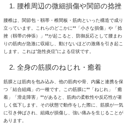
1. 腰椎周辺の微細損傷や関節の捻挫
腰椎は、関節包・靱帯・椎間板・筋肉といった構造で成り
立っています。これらのどこかに**「小さな損傷」や「捻
挫（靱帯の伸張）」**が起こると、防御反応として腰まわ
りの筋肉が急激に収縮し、動けないほどの激痛を引き起こ
します。これは“急性炎症”による症状です。
2. 全身の筋膜のねじれ・癒着
筋膜とは筋肉を包み込み、他の筋肉や骨、内臓と連携を保
つ「結合組織」の一種です。この筋膜に**「ねじれ」「癒
着」「滑走障害」**があると、筋肉の柔軟性や反応性が著
しく低下します。その状態で動作をした際に、筋膜が一気
に引き伸ばされ、組織が損傷し、強い痛みを生じることが
あります。