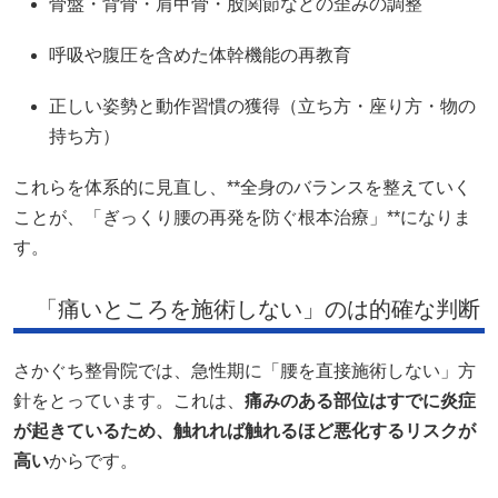
骨盤・背骨・肩甲骨・股関節などの歪みの調整
呼吸や腹圧を含めた体幹機能の再教育
正しい姿勢と動作習慣の獲得（立ち方・座り方・物の
持ち方）
これらを体系的に見直し、**全身のバランスを整えていく
ことが、「ぎっくり腰の再発を防ぐ根本治療」**になりま
す。
「痛いところを施術しない」のは的確な判断
さかぐち整骨院では、急性期に「腰を直接施術しない」方
針をとっています。これは、
痛みのある部位はすでに炎症
が起きているため、触れれば触れるほど悪化するリスクが
高い
からです。