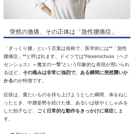
突然の激痛、その正体は「急性腰痛症」
「ぎっくり腰」という言葉は俗称で、医学的には**「急性
腰痛症」**と呼ばれます。ドイツでは“Hexenschuss（ヘク
センシュス）＝魔女の一撃”という印象的な表現が用いられ
るほど、
その痛みは非常に強烈で、ある瞬間に突然襲いか
かる
のが特徴です。
症状は、重たいものを持ち上げようとした瞬間、体をねじ
ったとき、中腰姿勢を続けた後、あるいは咳やくしゃみを
した拍子など、
ごく日常的な動作をきっかけに発症
しま
す。