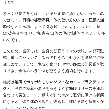
ります。
ぎっくり腰の多くは、「たまたま腰に負担がかかった」の
ではなく、
日頃の姿勢不良・体の使い方のクセ・筋膜の過
緊張
などの蓄積によって引き起こされます。つまり、腰
は“被害者”であり、“加害者”は体の他の場所であることが多
いのです。
このため、当院では、全身の筋膜ラインの状態、関節可動
域、重心のバランス、普段の動きのクセなどを徹底的に検
査します。そして、負担が集中しやすい部位の筋緊張を取
り除き、全体のバランスが整うよう施術を行います。
施術は
無痛でポキポキしないソフトなカイロプラクティッ
ク
と、筋膜の癒着や緊張を解きほぐす
筋膜リリース
を組み
合わせて実施します。筋肉がしなやかで適切に働ける状態
になると、体全体の連動性が改善し、腰に過度な負担がか
かることがなくなります。