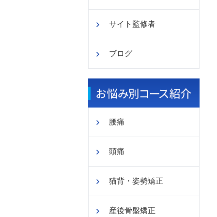
サイト監修者
ブログ
腰痛
頭痛
猫背・姿勢矯正
産後骨盤矯正