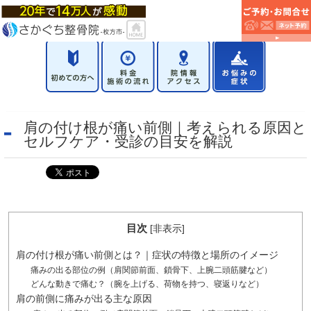
肩の付け根が痛い前側｜考えられる原因と
セルフケア・受診の目安を解説
目次
[
非表示
]
肩の付け根が痛い前側とは？｜症状の特徴と場所のイメージ
痛みの出る部位の例（肩関節前面、鎖骨下、上腕二頭筋腱など）
どんな動きで痛む？（腕を上げる、荷物を持つ、寝返りなど）
肩の前側に痛みが出る主な原因