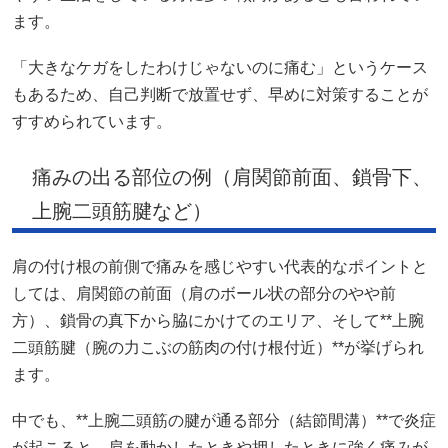
ます。
「大きなケガをしたわけじゃないのに痛む」というケース
もあるため、自己判断で放置せず、早めに対策することが
すすめられています。
痛みの出る部位の例（肩関節前面、鎖骨下、
上腕二頭筋腱など）
肩の付け根の前側で痛みを感じやすい代表的なポイントと
しては、肩関節の前面（肩のボール状の部分のやや前
方）、鎖骨の真下から脇にかけてのエリア、そして**上腕
二頭筋腱（腕の力こぶの筋肉の付け根付近）**が挙げられ
ます。
中でも、**上腕二頭筋の腱が通る部分（結節間溝）**で炎症
が起こると、肩を動かしたときや押したときに強く痛みが