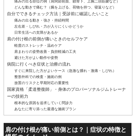
痛みの出る部位の例（肩関節前面、鎖骨下、上腕二頭筋腱など）
どんな動きで痛む？（腕を上げる、荷物を持つ、寝返りなど）
自分でできるチェック方法｜受診前に確認したいこと
痛みの出る動き・強さ・持続時間
左右差・しびれ・力が入りにくいかどうか
日常生活への支障があるか
肩の付け根の前側が痛いときのセルフケア
軽度のストレッチ・温めケア
肩まわりの姿勢改善・負担軽減の工夫
避けた方がよい動作や姿勢
病院に行くべき症状と治療の流れ
すぐに来院した方がよいケース（急激な腫れ・激痛・しびれ）
整形外科での検査・施術の例
放置のリスクと早期対応の重要性
国家資格「柔道整復師」・身体のプロパーソナルジムトレーナ
ーの技術力
根本的な原因を追求していく問診力
あなたに寄り添った最適な施術プラン
肩の付け根が痛い前側とは？｜症状の特徴と