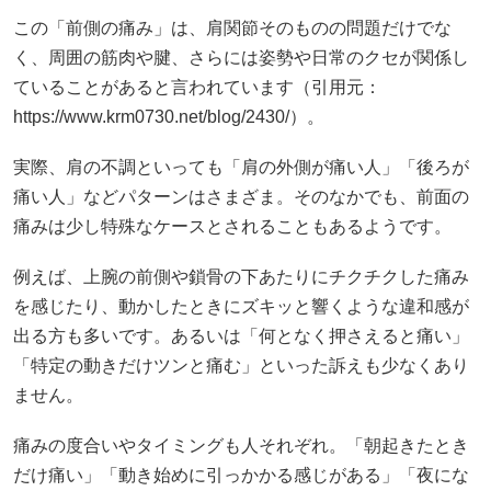
この「前側の痛み」は、肩関節そのものの問題だけでな
く、周囲の筋肉や腱、さらには姿勢や日常のクセが関係し
ていることがあると言われています（引用元：
https://www.krm0730.net/blog/2430/）。
実際、肩の不調といっても「肩の外側が痛い人」「後ろが
痛い人」などパターンはさまざま。そのなかでも、前面の
痛みは少し特殊なケースとされることもあるようです。
例えば、上腕の前側や鎖骨の下あたりにチクチクした痛み
を感じたり、動かしたときにズキッと響くような違和感が
出る方も多いです。あるいは「何となく押さえると痛い」
「特定の動きだけツンと痛む」といった訴えも少なくあり
ません。
痛みの度合いやタイミングも人それぞれ。「朝起きたとき
だけ痛い」「動き始めに引っかかる感じがある」「夜にな