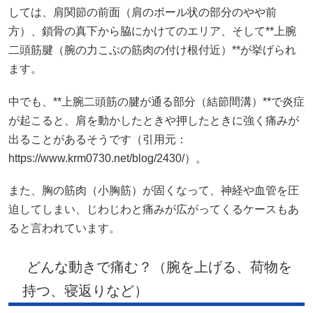
しては、肩関節の前面（肩のボール状の部分のやや前
方）、鎖骨の真下から脇にかけてのエリア、そして**上腕
二頭筋腱（腕の力こぶの筋肉の付け根付近）**が挙げられ
ます。
中でも、**上腕二頭筋の腱が通る部分（結節間溝）**で炎症
が起こると、肩を動かしたときや押したときに強く痛みが
出ることがあるそうです（引用元：
https://www.krm0730.net/blog/2430/）。
また、胸の筋肉（小胸筋）が固くなって、神経や血管を圧
迫してしまい、じわじわと痛みが広がってくるケースもあ
ると言われています。
どんな動きで痛む？（腕を上げる、荷物を
持つ、寝返りなど）