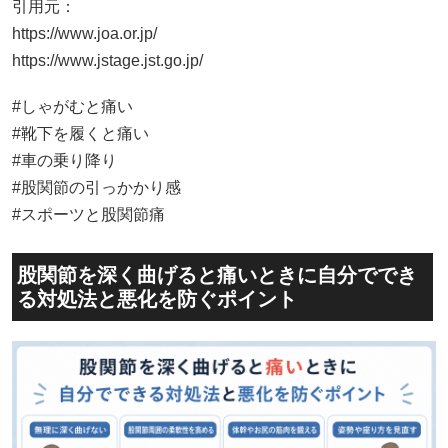
引用元：
https://www.joa.or.jp/
https://www.jstage.jst.go.jp/
#しゃがむと痛い
#靴下を履くと痛い
#車の乗り降り
#股関節の引っかかり感
#スポーツと股関節痛
股関節を深く曲げると痛いときに自分ででき
る対処法と悪化を防ぐポイント