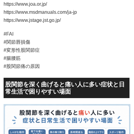
https://www.joa.or.jp/
https://www.msdmanuals.com/ja-jp
https://www.jstage.jst.go.jp/
#FAI
#関節唇損傷
#変形性股関節症
#腸腰筋
#股関節痛の原因
股関節を深く曲げると痛い人に多い症状と日
常生活で困りやすい場面