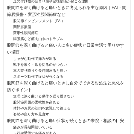
足の付け根の詰まり感や鼠径部痛が起こる理由
股関節を深く曲げると痛いときに考えられる主な原因｜FAI・関
節唇損傷・変形性股関節症など
股関節インピンジメント（FAI）
関節唇損傷
変形性股関節症
腸腰筋など筋肉由来のトラブル
股関節を深く曲げると痛い人に多い症状と日常生活で困りやす
い場面
しゃがむ動作で痛みが出る
靴下を履く・爪を切るのがつらい
車の乗り降りや長時間座ると痛い
スポーツ動作で症状が強くなる
股関節を深く曲げると痛いときに自分でできる対処法と悪化を
防ぐポイント
無理に深く曲げる動作を繰り返さない
股関節周囲の柔軟性を高める
体幹やお尻の筋肉を意識して鍛える
姿勢や座り方を見直す
股関節を深く曲げると痛い症状が続くときの来院・相談の目安
痛みが長期間続いている
歩行や階段でも痛みがある