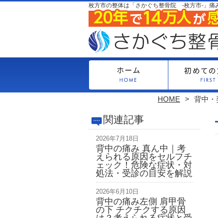
枚方市の整体は「さかぐち整骨院 -枚方市-」痛
HOME
背中・
関連記事
2026年7月18日
背中の痛み 真ん中｜考
えられる原因をセルフチ
ェック！危険な症状・対
処法・受診の目安を解説
2026年6月10日
背中の痛み左側 肩甲骨
の下 チクチクする原因