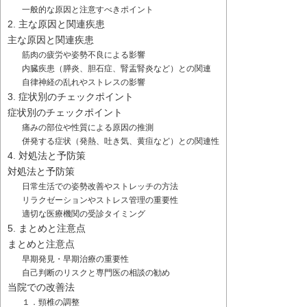
一般的な原因と注意すべきポイント
2. 主な原因と関連疾患
主な原因と関連疾患
筋肉の疲労や姿勢不良による影響
内臓疾患（膵炎、胆石症、腎盂腎炎など）との関連
自律神経の乱れやストレスの影響
3. 症状別のチェックポイント
症状別のチェックポイント
痛みの部位や性質による原因の推測
併発する症状（発熱、吐き気、黄疸など）との関連性
4. 対処法と予防策
対処法と予防策
日常生活での姿勢改善やストレッチの方法
リラクゼーションやストレス管理の重要性
適切な医療機関の受診タイミング
5. まとめと注意点
まとめと注意点
早期発見・早期治療の重要性
自己判断のリスクと専門医の相談の勧め
当院での改善法
１．頸椎の調整