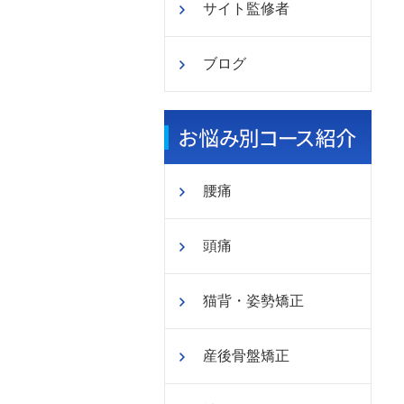
サイト監修者
ブログ
腰痛
頭痛
猫背・姿勢矯正
産後骨盤矯正