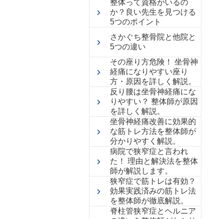
整体って資格がいるの
か？良い先生を見つける
5つのポイント
さかぐち整骨院と他院と
5つの違い
その座り方危険！ 坐骨神
経痛になりやすい座り
方・原因を詳しく解説。
反り腰は坐骨神経痛にな
りやすい？ 整体師が原因
を詳しく解説。
坐骨神経痛改善に効果的
な筋トレ方法を整体師が
分かりやすく解説。
病院で狭窄症と言われ
た！ 理由と解決法を整体
師が解説します。
狭窄症で筋トレは有効？
効果実践済みの筋トレ法
を整体師が徹底解説。
脊柱管狭窄症とヘルニア