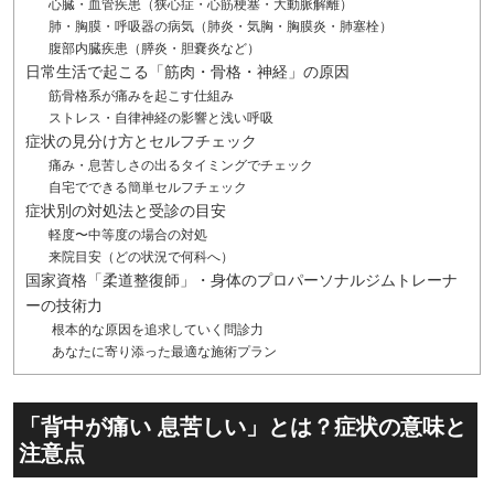
心臓・血管疾患（狭心症・心筋梗塞・大動脈解離）
肺・胸膜・呼吸器の病気（肺炎・気胸・胸膜炎・肺塞栓）
腹部内臓疾患（膵炎・胆嚢炎など）
日常生活で起こる「筋肉・骨格・神経」の原因
筋骨格系が痛みを起こす仕組み
ストレス・自律神経の影響と浅い呼吸
症状の見分け方とセルフチェック
痛み・息苦しさの出るタイミングでチェック
自宅でできる簡単セルフチェック
症状別の対処法と受診の目安
軽度〜中等度の場合の対処
来院目安（どの状況で何科へ）
国家資格「柔道整復師」・身体のプロパーソナルジムトレーナ
ーの技術力
根本的な原因を追求していく問診力
あなたに寄り添った最適な施術プラン
「背中が痛い 息苦しい」とは？症状の意味と
注意点