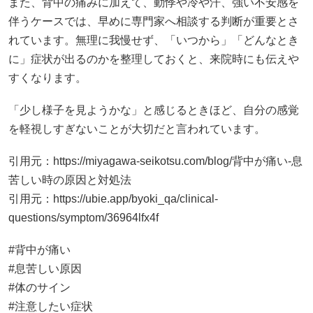
また、背中の痛みに加えて、動悸や冷や汗、強い不安感を
伴うケースでは、早めに専門家へ相談する判断が重要とさ
れています。無理に我慢せず、「いつから」「どんなとき
に」症状が出るのかを整理しておくと、来院時にも伝えや
すくなります。
「少し様子を見ようかな」と感じるときほど、自分の感覚
を軽視しすぎないことが大切だと言われています。
引用元：https://miyagawa-seikotsu.com/blog/背中が痛い-息
苦しい時の原因と対処法
引用元：
https://ubie.app/byoki_qa/clinical-
questions/symptom/36964lfx4f
#背中が痛い
#息苦しい原因
#体のサイン
#注意したい症状