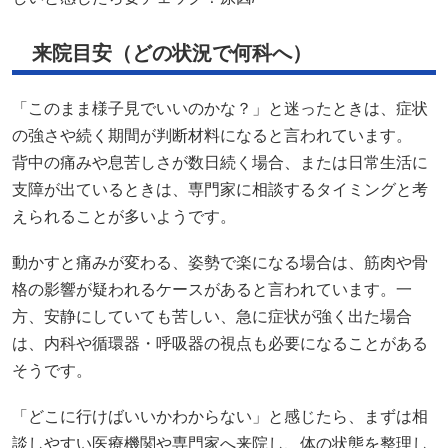
背中の痛みや息苦しさが数日続く場合、または日常生活に
支障が出ているときは、専門家に相談するタイミングと考
えられることが多いようです。
動かすと痛みが変わる、姿勢で楽になる場合は、筋肉や骨
格の影響が疑われるケースがあると言われています。一
方、安静にしていても苦しい、急に症状が強く出た場合
は、内科や循環器・呼吸器の視点も必要になることがある
そうです。
「どこに行けばいいかわからない」と感じたら、まずは相
談しやすい医療機関や専門家へ来院し、体の状態を整理し
てもらうことが安心につながると言われています。
引用元：
https://ubie.app/byoki_qa/clinical-
questions/symptom/36964lfx4f
引用元：https://miyagawa-seikotsu.com/blog/背中が痛い-息