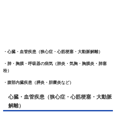
・心臓・血管疾患（狭心症・心筋梗塞・大動脈解離）
・肺・胸膜・呼吸器の病気（肺炎・気胸・胸膜炎・肺塞
栓）
・腹部内臓疾患（膵炎・胆嚢炎など）
心臓・血管疾患（狭心症・心筋梗塞・大動脈
解離）
「背中が痛いのに、なんだか息苦しい…」
そんなとき、心臓や血管のトラブルが関係している場合も
あると言われています。たとえば狭心症や心筋梗塞では、
胸だけでなく背中や肩甲骨まわりに違和感が出るケースが
あるようです。