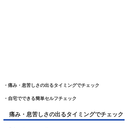
・痛み・息苦しさの出るタイミングでチェック
・自宅でできる簡単セルフチェック
痛み・息苦しさの出るタイミングでチェック
「背中が痛いし、息苦しい。でも、いつも同じじゃない気
がする…」
こう感じたことはありませんか？実は、
症状が出るタイミ
ング
を振り返ることで、体の状態を整理しやすくなると言
われています。