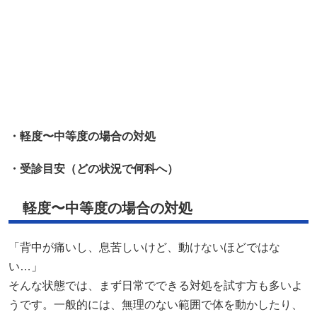
・軽度〜中等度の場合の対処
・受診目安（どの状況で何科へ）
軽度〜中等度の場合の対処
「背中が痛いし、息苦しいけど、動けないほどではな
い…」
そんな状態では、まず日常でできる対処を試す方も多いよ
うです。一般的には、無理のない範囲で体を動かしたり、
姿勢を見直したりすることが、負担軽減につながると言わ
れています。
たとえば、長時間同じ姿勢が続く場合は、こまめに肩甲骨
を動かす、深呼吸をゆっくり行うといった工夫が役立つこ
とがあるそうです。「呼吸が浅いかも」と感じたら、息を