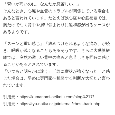
「ズーンと重い感じ」「締めつけられるような痛み」が続
き、呼吸が浅くなることもあるそうです。さらに大動脈解
離では、突然の激しい背中の痛みと息苦しさを同時に感じ
ることがあるとされています。
「いつもと明らかに違う」「急に症状が強くなった」と感
じた場合は、早めに専門家へ相談する判断が大切だと言わ
れています。
引用元：
https://kumanomi-seikotu.com/blog/4217/
引用元：
https://ryu-naika.or.jp/internal/chest-back.php
肺・胸膜・呼吸器の病気（肺炎・気胸・胸膜
炎・肺塞栓）
「息を吸うと背中が痛い」「深呼吸がしづらい」
こうした症状では、肺や胸膜など呼吸器の影響も考えられ