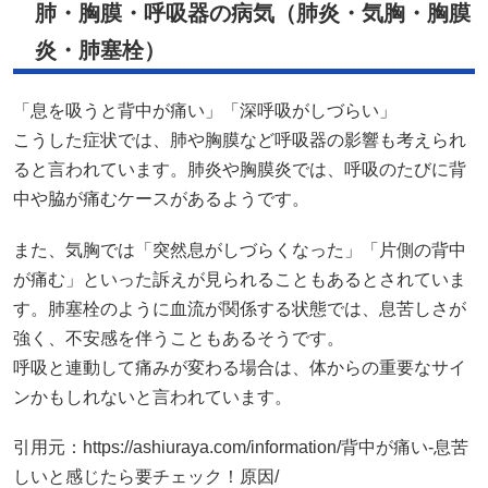
ると言われています。肺炎や胸膜炎では、呼吸のたびに背
中や脇が痛むケースがあるようです。
また、気胸では「突然息がしづらくなった」「片側の背中
が痛む」といった訴えが見られることもあるとされていま
す。肺塞栓のように血流が関係する状態では、息苦しさが
強く、不安感を伴うこともあるそうです。
呼吸と連動して痛みが変わる場合は、体からの重要なサイ
ンかもしれないと言われています。
引用元：
https://ashiuraya.com/information/背中が痛い-息苦
しいと感じたら要チェック！原因/
引用元：
https://ubie.app/byoki_qa/clinical-
questions/symptom/36964lfx4f
腹部内臓疾患（膵炎・胆嚢炎など）