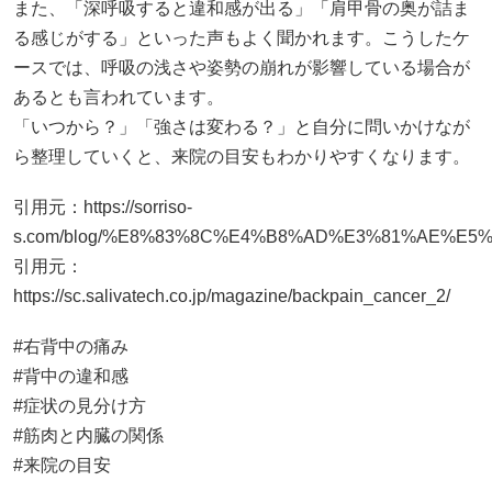
また、「深呼吸すると違和感が出る」「肩甲骨の奥が詰ま
る感じがする」といった声もよく聞かれます。こうしたケ
ースでは、呼吸の浅さや姿勢の崩れが影響している場合が
あるとも言われています。
「いつから？」「強さは変わる？」と自分に問いかけなが
ら整理していくと、来院の目安もわかりやすくなります。
引用元：
https://sorriso-
s.com/blog/%E8%83%8C%E4%B8%AD%E3%81%AE%E
引用元：
https://sc.salivatech.co.jp/magazine/backpain_cancer_2/
#右背中の痛み
#背中の違和感
#症状の見分け方
#筋肉と内臓の関係
#来院の目安