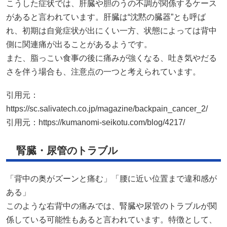
こうした症状では、肝臓や胆のうの不調が関係するケース
があると言われています。肝臓は“沈黙の臓器”とも呼ば
れ、初期は自覚症状が出にくい一方、状態によっては背中
側に関連痛が出ることがあるようです。
また、脂っこい食事の後に痛みが強くなる、吐き気やだる
さを伴う場合も、注意点の一つと考えられています。
引用元：
https://sc.salivatech.co.jp/magazine/backpain_cancer_2/
引用元：
https://kumanomi-seikotu.com/blog/4217/
腎臓・尿管のトラブル
「背中の奥がズーンと痛む」「腰に近い位置まで違和感が
ある」
このような右背中の痛みでは、腎臓や尿管のトラブルが関
係している可能性もあると言われています。特徴として、