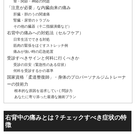
骨・関節・神経の問題
「注意が必要」な内臓由来の痛み
肝臓・胆のうの関連痛
腎臓・尿管のトラブル
その他の臓器（十二指腸潰瘍など）
右背中の痛みへの対処法（セルフケア）
日常生活でできる対処
筋肉の緊張をほぐすストレッチ例
痛みが強い時の応急処置
受診すべきサインと何科に行くべきか
受診の目安（緊急性のある症状）
何科を受診するかの基準
国家資格「柔道整復師」・身体のプロパーソナルジムトレーナ
ーの技術力
根本的な原因を追求していく問診力
あなたに寄り添った最適な施術プラン
右背中の痛みとは？チェックすべき症状の特
徴