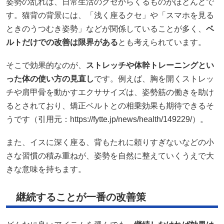
姿勢の乱れは、日常生活のクセからくるものがほとんどで
す。猫背の背景には、「浅く座るクセ」や「スマホを見る
ときのうつむき姿勢」などが関係していることが多く、
ベ
ルトだけでの改善は限界がある
とも考えられています。
そこで効果的なのが、
ストレッチや体幹トレーニングとい
った体の使い方の見直し
です。例えば、胸を開くストレッ
チや肩甲骨を動かすエクササイズは、姿勢筋の働きを助け
るとされており、矯正ベルトとの相乗効果も期待できるそ
うです（引用元：https://fytte.jp/news/health/149229/）。
また、イスに深く座る、背もたれに頼りすぎないなどの小
さな習慣の積み重ねが、姿勢を自然に整えていくうえで大
きな意味を持ちます。
継続することが一番の改善策