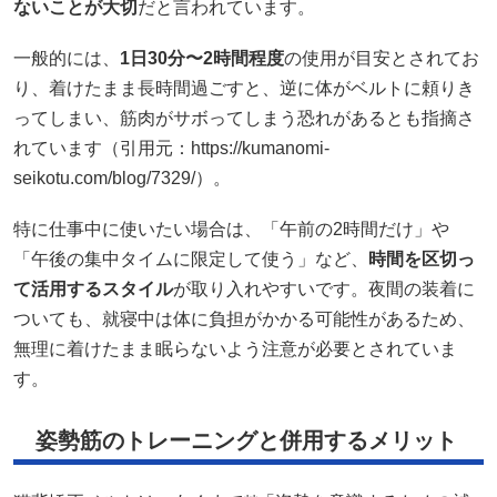
ないことが大切
だと言われています。
一般的には、
1日30分〜2時間程度
の使用が目安とされてお
り、着けたまま長時間過ごすと、逆に体がベルトに頼りき
ってしまい、筋肉がサボってしまう恐れがあるとも指摘さ
れています（引用元：https://kumanomi-
seikotu.com/blog/7329/）。
特に仕事中に使いたい場合は、「午前の2時間だけ」や
「午後の集中タイムに限定して使う」など、
時間を区切っ
て活用するスタイル
が取り入れやすいです。夜間の装着に
ついても、就寝中は体に負担がかかる可能性があるため、
無理に着けたまま眠らないよう注意が必要とされていま
す。
姿勢筋のトレーニングと併用するメリット