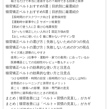
着けるだけで本当に改善するの？期待できる効果と限界
猫背矯正ベルトおすすめ5選｜目的別に厳選紹介
猫背矯正ベルトおすすめ5選｜目的別に厳選紹介
【長時間のデスクワーク向け】姿勢保持型
【運動時や家事中に】サポート軽量型
【初めて使う人に】着け心地重視型
【がっちり矯正したい人向け】固定力強め型
【おしゃれに使いたい】服に響かないデザイン型
猫背矯正ベルトの選び方｜失敗しないための3つの視点
猫背矯正ベルトの選び方｜失敗しないための3つの視点
サイズ感と調整のしやすさ
使用シーン（仕事中・運動中・家での着用）に合っているか
医療機器としての信頼性やレビュー数もチェック
猫背矯正ベルトの効果的な使い方と注意点
猫背矯正ベルトの効果的な使い方と注意点
つける時間帯・時間の目安（長時間のつけっぱなしはNG）
姿勢筋のトレーニングと併用するメリット
肩こり・腰痛への影響、医師・専門家の意見
使用中に違和感が出たときの対処法
まとめ｜猫背改善には「ベルト＋習慣の見直し」がカギ
まとめ｜猫背改善には「ベルト＋習慣の見直し」がカギ