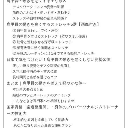
肩甲骨の動きを悪くする主な原因
デスクワーク・スマホ姿勢の影響
筋肉のこわばり・使いすぎ・運動不足
ストレスや自律神経の乱れも関係？
肩甲骨の動きを良くするストレッチ5選【画像付き】
① 肩甲骨まわし（立位・座位）
② 肩甲骨を寄せるストレッチ（壁やタオル使用）
③ 肋骨と連動させる深呼吸ストレッチ
④ 猫背改善に効く胸開きストレッチ
⑤ 朝晩のルーティンに！1分でできる動的ストレッチ
日常で気をつけたい！肩甲骨の動きを悪くしない姿勢習慣
正しい座り姿勢とデスク環境の見直し
スマホ操作時の手・首の位置
長時間同じ姿勢を避けるコツ
まとめ｜肩甲骨の動きを整えて軽やかな体へ
本記事の要点まとめ
継続のコツとストレッチのタイミング
こんなときは専門家への相談もおすすめ
国家資格「柔道整復師」・身体のプロパーソナルジムトレーナ
ーの技術力
根本的な原因を追求していく問診力
あなたに寄り添った最適な施術プラン