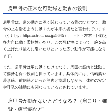
肩甲骨の正常な可動域と動きの役割
肩甲骨は、肩の動きに深く関わっている骨のひとつで、肋
骨の上を滑るように動くのが本来の姿だと言われています
（引用元：https://stretchex.jp/5645）。上下・左右・回旋と
多方向に動く柔軟性があり、この可動性によって、腕を高
く上げたり後ろに引いたりといった広い動作が可能になり
ます。
また、肩甲骨は単に動くだけでなく、周囲の筋肉と連動し
て姿勢を保つ役割も担っています。具体的には、僧帽筋や
菱形筋、前鋸筋といった筋肉と協調しながら、体幹の安定
や呼吸の補助にも関わっているとされています。
肩甲骨が動かないとどうなる？（肩こり・猫
背・疲労感など）