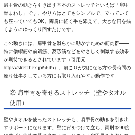
肩甲骨の動きを引き出す基本のストレッチといえば「肩甲
骨まわし」です。やり方はとてもシンプルで、立っていて
も座っていてもOK。両肩に軽く手を添えて、大きな円を描
くようにゆっくり回すだけです。
この動きには、肩甲骨を滑らかに動かすための筋肉群――
特に僧帽筋や前鋸筋、菱形筋などをやさしく刺激する効果
が期待できるとされています（引用元：
https://stretchex.jp/5645）。肩こりが気になる方や長時間の
座り仕事をしている方にも取り入れやすい動作です。
② 肩甲骨を寄せるストレッチ（壁やタオル
使用）
壁やタオルを使ったストレッチも、肩甲骨の動きを引き出
すサポートになります。壁に背をつけて立ち、両肘を90度