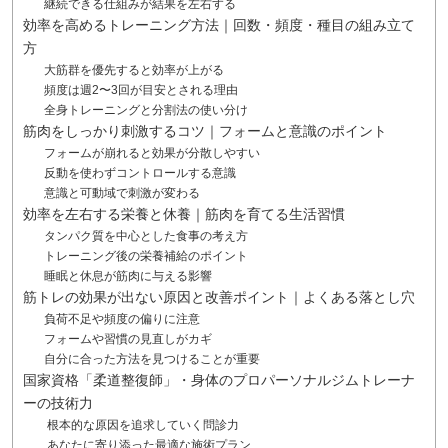
継続できる仕組みが結果を左右する
効率を高めるトレーニング方法｜回数・頻度・種目の組み立て
方
大筋群を優先すると効率が上がる
頻度は週2〜3回が目安とされる理由
全身トレーニングと分割法の使い分け
筋肉をしっかり刺激するコツ｜フォームと意識のポイント
フォームが崩れると効果が分散しやすい
反動を使わずコントロールする意識
意識と可動域で刺激が変わる
効率を左右する栄養と休養｜筋肉を育てる生活習慣
タンパク質を中心とした食事の考え方
トレーニング後の栄養補給のポイント
睡眠と休息が筋肉に与える影響
筋トレの効果が出ない原因と改善ポイント｜よくある落とし穴
負荷不足や頻度の偏りに注意
フォームや習慣の見直しがカギ
自分に合った方法を見つけることが重要
国家資格「柔道整復師」・身体のプロパーソナルジムトレーナ
ーの技術力
根本的な原因を追求していく問診力
あなたに寄り添った最適な施術プラン