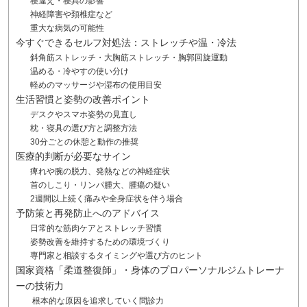
寝違え・寝具の影響
神経障害や頚椎症など
重大な病気の可能性
今すぐできるセルフ対処法：ストレッチや温・冷法
斜角筋ストレッチ・大胸筋ストレッチ・胸郭回旋運動
温める・冷やすの使い分け
軽めのマッサージや湿布の使用目安
生活習慣と姿勢の改善ポイント
デスクやスマホ姿勢の見直し
枕・寝具の選び方と調整方法
30分ごとの休憩と動作の推奨
医療的判断が必要なサイン
痺れや腕の脱力、発熱などの神経症状
首のしこり・リンパ腫大、腫瘍の疑い
2週間以上続く痛みや全身症状を伴う場合
予防策と再発防止へのアドバイス
日常的な筋肉ケアとストレッチ習慣
姿勢改善を維持するための環境づくり
専門家と相談するタイミングや選び方のヒント
国家資格「柔道整復師」・身体のプロパーソナルジムトレーナ
ーの技術力
根本的な原因を追求していく問診力