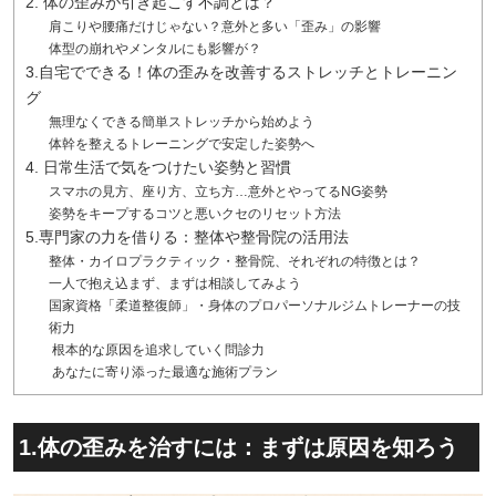
2. 体の歪みが引き起こす不調とは？
肩こりや腰痛だけじゃない？意外と多い「歪み」の影響
体型の崩れやメンタルにも影響が？
3.自宅でできる！体の歪みを改善するストレッチとトレーニン
グ
無理なくできる簡単ストレッチから始めよう
体幹を整えるトレーニングで安定した姿勢へ
4. 日常生活で気をつけたい姿勢と習慣
スマホの見方、座り方、立ち方…意外とやってるNG姿勢
姿勢をキープするコツと悪いクセのリセット方法
5.専門家の力を借りる：整体や整骨院の活用法
整体・カイロプラクティック・整骨院、それぞれの特徴とは？
一人で抱え込まず、まずは相談してみよう
国家資格「柔道整復師」・身体のプロパーソナルジムトレーナーの技
術力
根本的な原因を追求していく問診力
あなたに寄り添った最適な施術プラン
1.体の歪みを治すには：まずは原因を知ろう