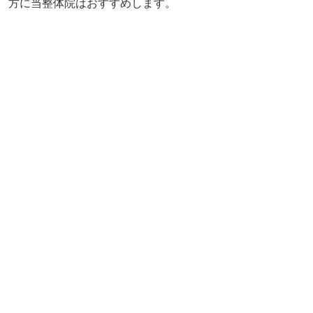
ご希望の方はお気軽にお問い合わせください。
根本的な原因を追求していく問診力
しびれや痛みを感じる箇所を部分的揉んだり
しても症状は緩和されません。
大切なことは、しびれや痛みを感じる箇所の
根本的な原因はどこにあって、なんで症状が