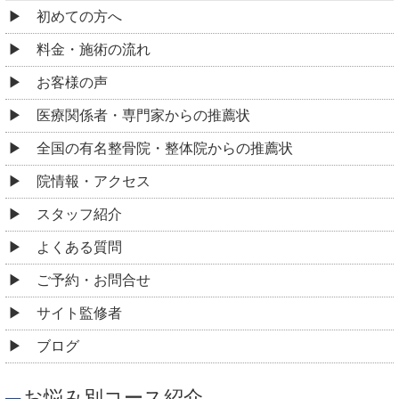
産後骨盤矯正
椎間板ヘルニア
坐骨神経痛
脊柱管狭窄症
ぎっくり腰
側弯症
背中の痛み
股関節痛・変形性股関節症
膝関節の痛み
便秘症
O脚矯正
その他