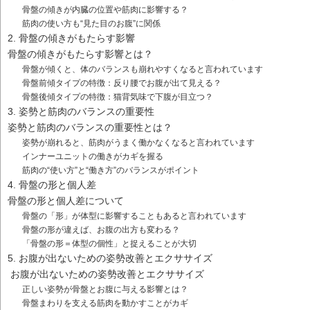
骨盤の傾きが内臓の位置や筋肉に影響する？
筋肉の使い方も“見た目のお腹”に関係
2. 骨盤の傾きがもたらす影響
骨盤の傾きがもたらす影響とは？
骨盤が傾くと、体のバランスも崩れやすくなると言われています
骨盤前傾タイプの特徴：反り腰でお腹が出て見える？
骨盤後傾タイプの特徴：猫背気味で下腹が目立つ？
3. 姿勢と筋肉のバランスの重要性
姿勢と筋肉のバランスの重要性とは？
姿勢が崩れると、筋肉がうまく働かなくなると言われています
インナーユニットの働きがカギを握る
筋肉の“使い方”と“働き方”のバランスがポイント
4. 骨盤の形と個人差
骨盤の形と個人差について
骨盤の「形」が体型に影響することもあると言われています
骨盤の形が違えば、お腹の出方も変わる？
「骨盤の形＝体型の個性」と捉えることが大切
5. お腹が出ないための姿勢改善とエクササイズ
お腹が出ないための姿勢改善とエクササイズ
正しい姿勢が骨盤とお腹に与える影響とは？
骨盤まわりを支える筋肉を動かすことがカギ