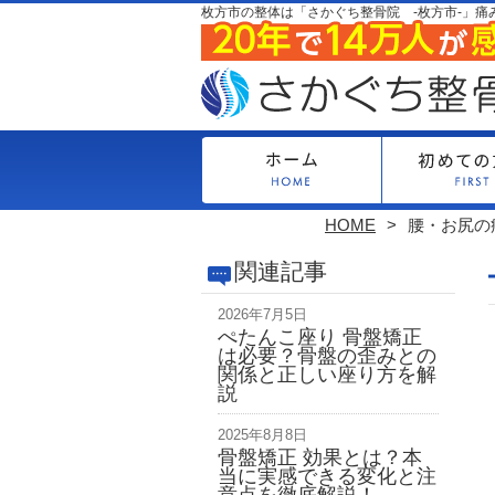
枚方市の整体は「さかぐち整骨院 -枚方市-」痛
HOME
腰・お尻の
関連記事
2026年7月5日
ぺたんこ座り 骨盤矯正
は必要？骨盤の歪みとの
関係と正しい座り方を解
説
2025年8月8日
骨盤矯正 効果とは？本
当に実感できる変化と注