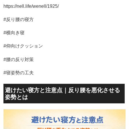
https://nell.life/wenell/1925/
#反り腰の寝方
#横向き寝
#仰向けクッション
#腰の反り対策
#寝姿勢の工夫
避けたい寝方と注意点｜反り腰を悪化させる
姿勢とは