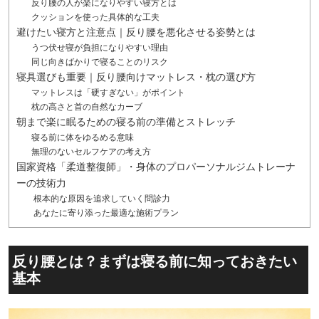
反り腰の人が楽になりやすい寝方とは
クッションを使った具体的な工夫
避けたい寝方と注意点｜反り腰を悪化させる姿勢とは
うつ伏せ寝が負担になりやすい理由
同じ向きばかりで寝ることのリスク
寝具選びも重要｜反り腰向けマットレス・枕の選び方
マットレスは「硬すぎない」がポイント
枕の高さと首の自然なカーブ
朝まで楽に眠るための寝る前の準備とストレッチ
寝る前に体をゆるめる意味
無理のないセルフケアの考え方
国家資格「柔道整復師」・身体のプロパーソナルジムトレーナ
ーの技術力
根本的な原因を追求していく問診力
あなたに寄り添った最適な施術プラン
反り腰とは？まずは寝る前に知っておきたい
基本