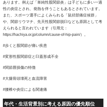
あります。例えば「単純性股関節炎」は子どもに多い一過
性の炎症とされ、発熱を伴うこともあるとされています。
また、スポーツ選手によくみられる「鼠径部痛症候群」
や、関節リウマチ、先天性股関節脱臼なども原因として考
えられると言われています（引用元：
https://hachiya.or.jp/column/cause-of-hip-pain/）。
#歩くと股関節が痛い疾患
#変形性股関節症と臼蓋形成不全
#関節唇損傷の特徴
#大腿骨頭壊死と血流障害
#腰椎や炎症による関連痛
年代・生活背景別に考える原因の優先順位