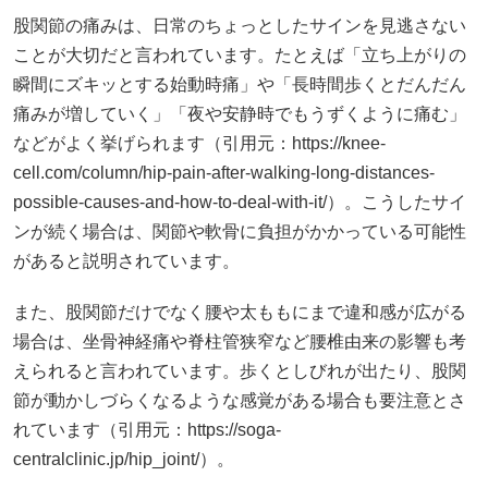
股関節の痛みは、日常のちょっとしたサインを見逃さない
ことが大切だと言われています。たとえば「立ち上がりの
瞬間にズキッとする始動時痛」や「長時間歩くとだんだん
痛みが増していく」「夜や安静時でもうずくように痛む」
などがよく挙げられます（引用元：https://knee-
cell.com/column/hip-pain-after-walking-long-distances-
possible-causes-and-how-to-deal-with-it/）。こうしたサイ
ンが続く場合は、関節や軟骨に負担がかかっている可能性
があると説明されています。
また、股関節だけでなく腰や太ももにまで違和感が広がる
場合は、坐骨神経痛や脊柱管狭窄など腰椎由来の影響も考
えられると言われています。歩くとしびれが出たり、股関
節が動かしづらくなるような感覚がある場合も要注意とさ
れています（引用元：https://soga-
centralclinic.jp/hip_joint/）。