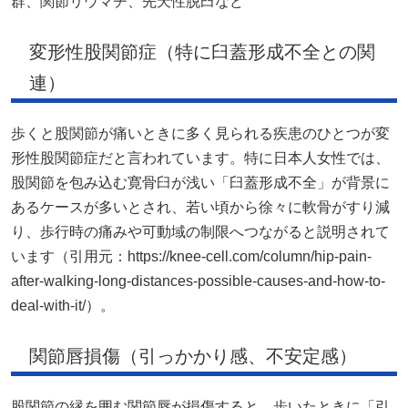
群、関節リウマチ、先天性脱臼など
変形性股関節症（特に臼蓋形成不全との関
連）
歩くと股関節が痛いときに多く見られる疾患のひとつが変
形性股関節症だと言われています。特に日本人女性では、
股関節を包み込む寛骨臼が浅い「臼蓋形成不全」が背景に
あるケースが多いとされ、若い頃から徐々に軟骨がすり減
り、歩行時の痛みや可動域の制限へつながると説明されて
います（引用元：https://knee-cell.com/column/hip-pain-
after-walking-long-distances-possible-causes-and-how-to-
deal-with-it/）。
関節唇損傷（引っかかり感、不安定感）
股関節の縁を囲む関節唇が損傷すると、歩いたときに「引