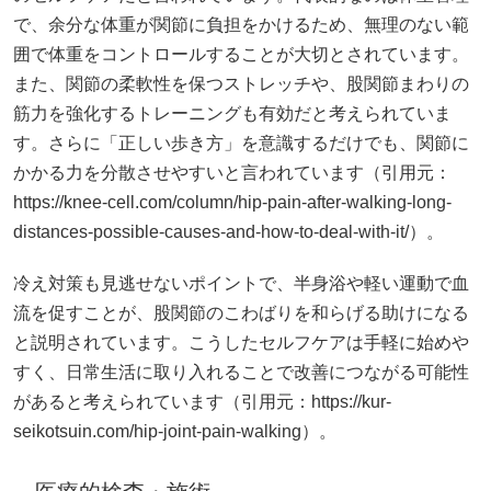
で、余分な体重が関節に負担をかけるため、無理のない範
囲で体重をコントロールすることが大切とされています。
また、関節の柔軟性を保つストレッチや、股関節まわりの
筋力を強化するトレーニングも有効だと考えられていま
す。さらに「正しい歩き方」を意識するだけでも、関節に
かかる力を分散させやすいと言われています（引用元：
https://knee-cell.com/column/hip-pain-after-walking-long-
distances-possible-causes-and-how-to-deal-with-it/）。
冷え対策も見逃せないポイントで、半身浴や軽い運動で血
流を促すことが、股関節のこわばりを和らげる助けになる
と説明されています。こうしたセルフケアは手軽に始めや
すく、日常生活に取り入れることで改善につながる可能性
があると考えられています（引用元：https://kur-
seikotsuin.com/hip-joint-pain-walking）。