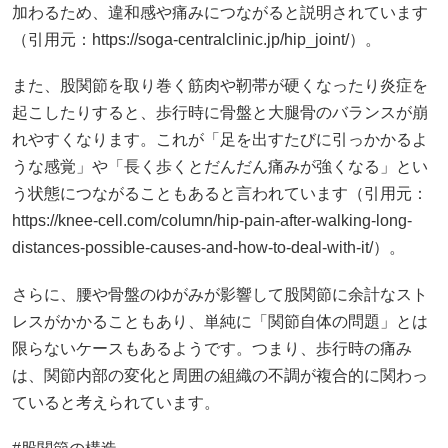
加わるため、違和感や痛みにつながると説明されています
（引用元：https://soga-centralclinic.jp/hip_joint/）。
また、股関節を取り巻く筋肉や靭帯が硬くなったり炎症を
起こしたりすると、歩行時に骨盤と大腿骨のバランスが崩
れやすくなります。これが「足を出すたびに引っかかるよ
うな感覚」や「長く歩くとだんだん痛みが強くなる」とい
う状態につながることもあると言われています（引用元：
https://knee-cell.com/column/hip-pain-after-walking-long-
distances-possible-causes-and-how-to-deal-with-it/）。
さらに、腰や骨盤のゆがみが影響して股関節に余計なスト
レスがかかることもあり、単純に「関節自体の問題」とは
限らないケースもあるようです。つまり、歩行時の痛み
は、関節内部の変化と周囲の組織の不調が複合的に関わっ
ていると考えられています。