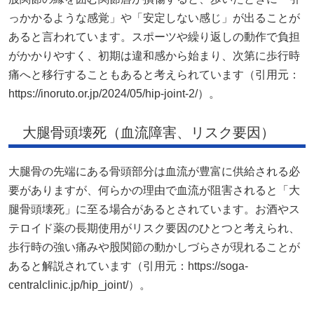
っかかるような感覚」や「安定しない感じ」が出ることが
あると言われています。スポーツや繰り返しの動作で負担
がかかりやすく、初期は違和感から始まり、次第に歩行時
痛へと移行することもあると考えられています（引用元：
https://inoruto.or.jp/2024/05/hip-joint-2/）。
大腿骨頭壊死（血流障害、リスク要因）
大腿骨の先端にある骨頭部分は血流が豊富に供給される必
要がありますが、何らかの理由で血流が阻害されると「大
腿骨頭壊死」に至る場合があるとされています。お酒やス
テロイド薬の長期使用がリスク要因のひとつと考えられ、
歩行時の強い痛みや股関節の動かしづらさが現れることが
あると解説されています（引用元：https://soga-
centralclinic.jp/hip_joint/）。