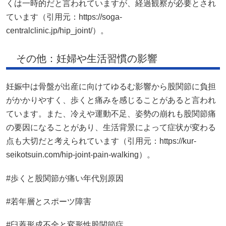
くは一時的だと言われていますが、経過観察が必要とされ
ています（引用元：https://soga-
centralclinic.jp/hip_joint/）。
その他：妊婦や生活習慣の影響
妊娠中は骨盤が出産に向けてゆるむ影響から股関節に負担
がかかりやすく、歩くと痛みを感じることがあると言われ
ています。また、冷えや運動不足、姿勢の崩れも股関節痛
の要因になることがあり、生活背景によって症状が変わる
点も大切だと考えられています（引用元：https://kur-
seikotsuin.com/hip-joint-pain-walking）。
#歩くと股関節が痛い年代別原因
#若年層とスポーツ障害
#臼蓋形成不全と変形性股関節症