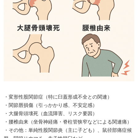
・変形性股関節症（特に臼蓋形成不全との関連）
・関節唇損傷（引っかかり感、不安定感）
・大腿骨頭壊死（血流障害、リスク要因）
・腰椎由来（坐骨神経痛・脊柱管狭窄などによる関連痛）
・その他：単純性股関節炎（主に子ども）、鼠径部痛症候