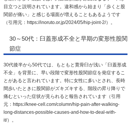
目立つと説明されています。違和感から始まり「歩くと股
関節が痛い」と感じる場面が増えることもあるようです
（引用元：https://inoruto.or.jp/2024/05/hip-joint-2/）。
30～50代：臼蓋形成不全と早期の変形性股関
節症
30代後半から50代では、もともと寛骨臼が浅い「臼蓋形成
不全」を背景に、早い段階で変形性股関節症を発症するこ
とがあると言われています。特に女性に多いとされ、長時
間歩いたときに股関節がズキズキする、階段の昇り降りで
痛むといった症状が見られると報告されています（引用
元：https://knee-cell.com/column/hip-pain-after-walking-
long-distances-possible-causes-and-how-to-deal-with-
it/）。