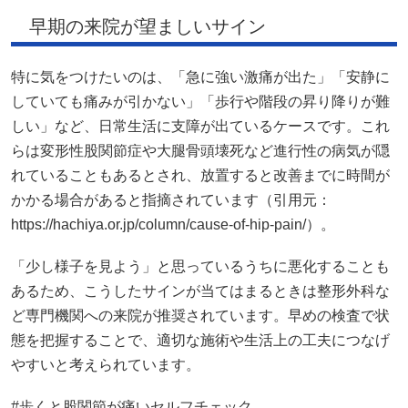
早期の来院が望ましいサイン
特に気をつけたいのは、「急に強い激痛が出た」「安静に
していても痛みが引かない」「歩行や階段の昇り降りが難
しい」など、日常生活に支障が出ているケースです。これ
らは変形性股関節症や大腿骨頭壊死など進行性の病気が隠
れていることもあるとされ、放置すると改善までに時間が
かかる場合があると指摘されています（引用元：
https://hachiya.or.jp/column/cause-of-hip-pain/）。
「少し様子を見よう」と思っているうちに悪化することも
あるため、こうしたサインが当てはまるときは整形外科な
ど専門機関への来院が推奨されています。早めの検査で状
態を把握することで、適切な施術や生活上の工夫につなげ
やすいと考えられています。
#歩くと股関節が痛いセルフチェック