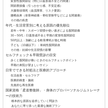
変形性股関節症（特に臼蓋形成不全との関連）
関節唇損傷（引っかかり感、不安定感）
大腿骨頭壊死（血流障害、リスク要因）
腰椎由来（坐骨神経痛・脊柱管狭窄などによる関連痛）
その他の疾患
年代・生活背景別に考える原因の優先順位
若年～中年：スポーツ習慣や使い過ぎによる股関節痛
30～50代：臼蓋形成不全と早期の変形性股関節症
50代以上：加齢による軟骨摩耗が進む時期
子ども（10歳以下）：単純性股関節炎
その他：妊婦や生活習慣の影響
セルフチェック＆早期受診の目安
歩くと股関節が痛いときのセルフチェックポイント
早期の来院が望ましいサイン
日常でできる対処法と医療的アプローチ
生活改善・セルフケア
医療的検査・施術
先進的な再生医療
国家資格「柔道整復師」・身体のプロパーソナルジムトレーナ
ーの技術力
根本的な原因を追求していく問診力
あなたに寄り添った最適な施術プラン