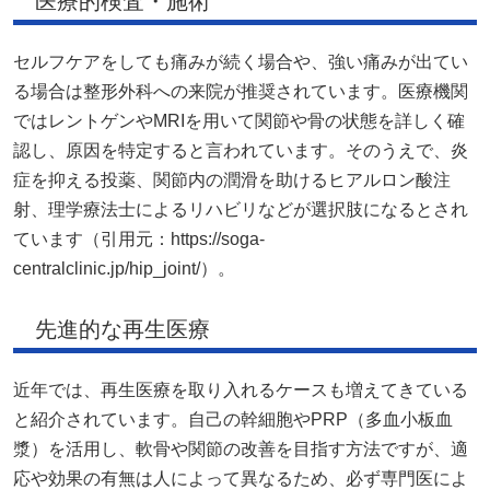
医療的検査・施術
セルフケアをしても痛みが続く場合や、強い痛みが出てい
る場合は整形外科への来院が推奨されています。医療機関
ではレントゲンやMRIを用いて関節や骨の状態を詳しく確
認し、原因を特定すると言われています。そのうえで、炎
症を抑える投薬、関節内の潤滑を助けるヒアルロン酸注
射、理学療法士によるリハビリなどが選択肢になるとされ
ています（引用元：https://soga-
centralclinic.jp/hip_joint/）。
先進的な再生医療
近年では、再生医療を取り入れるケースも増えてきている
と紹介されています。自己の幹細胞やPRP（多血小板血
漿）を活用し、軟骨や関節の改善を目指す方法ですが、適
応や効果の有無は人によって異なるため、必ず専門医によ