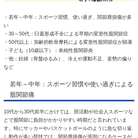
・若年～中年：スポーツ習慣、使い過ぎ、関節唇損傷が多
い
・30～50代：臼蓋形成不全による早期の変形性股関節症
・50代以上：加齢的軟骨摩耗による変形性股関節症が顕著
・子ども（10歳以下）：単純性股関節炎
・他：妊婦（骨盤ゆるみ）、冷えや運動不足、姿勢の偏り
など
若年～中年：スポーツ習慣や使い過ぎによる
股関節痛
10代から30代前半にかけては、部活動や社会人スポーツな
どで股関節に負担がかかりやすい時期だと言われていま
す。特にサッカーやバスケットボールのように急な切り返
し動作が多い競技では、関節唇損傷が原因になるケースが