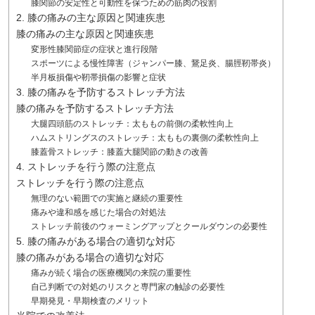
膝関節の安定性と可動性を保つための筋肉の役割
2. 膝の痛みの主な原因と関連疾患
膝の痛みの主な原因と関連疾患
変形性膝関節症の症状と進行段階
スポーツによる慢性障害（ジャンパー膝、鵞足炎、腸脛靭帯炎）
半月板損傷や靭帯損傷の影響と症状
3. 膝の痛みを予防するストレッチ方法
膝の痛みを予防するストレッチ方法
大腿四頭筋のストレッチ：太ももの前側の柔軟性向上
ハムストリングスのストレッチ：太ももの裏側の柔軟性向上
膝蓋骨ストレッチ：膝蓋大腿関節の動きの改善
4. ストレッチを行う際の注意点
ストレッチを行う際の注意点
無理のない範囲での実施と継続の重要性
痛みや違和感を感じた場合の対処法
ストレッチ前後のウォーミングアップとクールダウンの必要性
5. 膝の痛みがある場合の適切な対応
膝の痛みがある場合の適切な対応
痛みが続く場合の医療機関の来院の重要性
自己判断での対処のリスクと専門家の触診の必要性
早期発見・早期検査のメリット