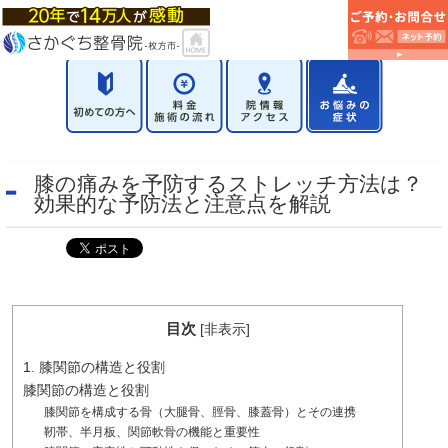
​膝の痛みを予防するストレッチ方法は？
効果的な予防法と注意点を解説​
目次
[
非表示
]
1. 膝関節の構造と役割
膝関節の構造と役割
膝関節を構成する骨（大腿骨、脛骨、膝蓋骨）とその連携
靭帯、半月板、関節軟骨の機能と重要性