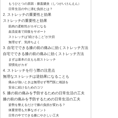
もうひとつの原因：膝蓋腱炎（しつがいけんえん）
日常生活の中に潜む負担とは？
2. ストレッチの重要性と効果
ストレッチの重要性と効果
筋肉の柔軟性がカギになる
血流促進で回復をサポート
ストレッチは“続けること”が大切
無理せず、気持ちよく
3. 自宅でできる膝の前の痛みに効くストレッチ方法
自宅でできる膝の前の痛みに効くストレッチ方法
まずは基本の太もも前ストレッチ
習慣化がカギ
4. ストレッチを行う際の注意点
無理なストレッチは逆効果になることも
痛みが強いときは無理せず専門医に相談を
安全に続けるためのコツ
5. 膝の前の痛みを予防するための日常生活の工夫
膝の前の痛みを予防するための日常生活の工夫
姿勢を整えるだけで膝の負担が変わる？
体重管理も大事なポイント
日常の中でできる膝にやさしい工夫