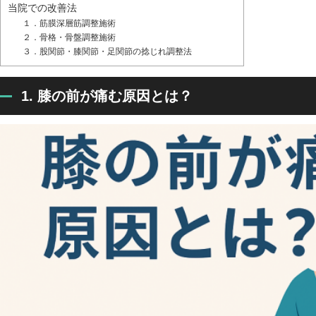
当院での改善法
１．筋膜深層筋調整施術
２．骨格・骨盤調整施術
３．股関節・膝関節・足関節の捻じれ調整法
1. 膝の前が痛む原因とは？