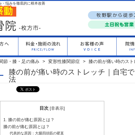
み・悩みを徹底的に根本改善
関節・膝・足の痛み
変形性膝関節症
​膝の前が痛い時のス
​膝の前が痛い時のストレッチ｜自宅
法
目次
[
非表示
]
1. 膝の前が痛む原因とは？
膝の前が痛む原因とは？
代表的な原因：大腿四頭筋の硬直