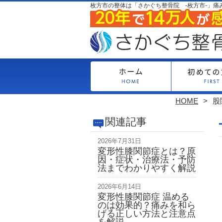
枚方市の整体は「さかぐち整骨院 -枚方市-」痛
HOME
股
関連記事
2026年7月31日
変形性膝関節症とは？原
因・症状・治療法・予防
法までわかりやすく解説
2026年6月14日
変形性膝関節症 温める
のは効果的？痛みを和ら
げる正しい方法と注意点