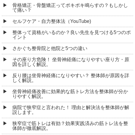
骨格矯正・骨盤矯正ってポキポキ鳴らすの？もしかし
て痛い？
セルフケア・自力整体法（YouTube)
整体って資格がいるのか？良い先生を見つける5つのポ
イント
さかぐち整骨院と他院と5つの違い
その座り方危険！ 坐骨神経痛になりやすい座り方・原
因を詳しく解説。
反り腰は坐骨神経痛になりやすい？ 整体師が原因を詳
しく解説。
坐骨神経痛改善に効果的な筋トレ方法を整体師が分か
りやすく解説。
病院で狭窄症と言われた！ 理由と解決法を整体師が解
説します。
狭窄症で筋トレは有効？効果実践済みの筋トレ法を整
体師が徹底解説。