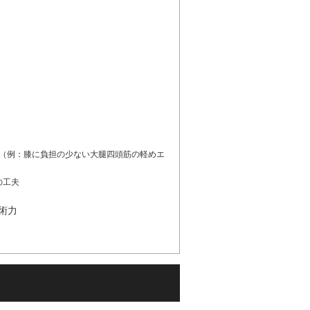
持（例：膝に負担の少ない大腿四頭筋の軽めエ
の工夫
術力