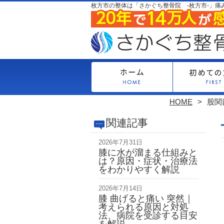
枚方市の整体は「さかぐち整骨院 -枚方市-」痛
HOME
股関
関連記事
2026年7月31日
膝に水が溜まる仕組みと
は？原因・症状・治療法
をわかりやすく解説
2026年7月14日
膝 曲げると痛い 突然｜
考えられる原因と対処
法、病院を受診する目安