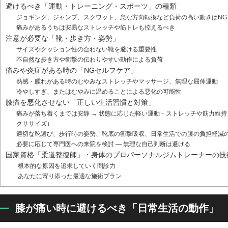
避けるべき「運動・トレーニング・スポーツ」の種類
ジョギング、ジャンプ、スクワット、急な方向転換など負荷の高い動きはNG
痛みがあるうちは安易なストレッチや筋トレも控えるべき
注意が必要な「靴・歩き方・姿勢」
サイズやクッション性の合わない靴を避ける重要性
不自然な歩き方や衝撃の伝わりやすい動作による負荷
痛みや炎症がある時の「NGセルフケア」
熱感・腫れがある時のむやみなストレッチやマッサージ、無理な屈伸運動
冷やしすぎ、またはむやみに温めることによる悪化の可能性
膝痛を悪化させない「正しい生活習慣と対策」
痛みが落ち着くまでは安静 → 状態に応じた軽い運動・ストレッチや筋力維
クササイズ）
適切な靴選び、歩行時の姿勢、靴底の衝撃吸収、日常生活での膝の負担軽減
必要に応じて専門医への来院を検討 — 無理な自己判断は避ける
国家資格「柔道整復師」・身体のプロパーソナルジムトレーナーの技
根本的な原因を追求していく問診力
あなたに寄り添った最適な施術プラン
膝が痛い時に避けるべき「日常生活の動作」