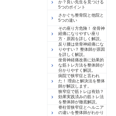
か？良い先生を見つける
5つのポイント
さかぐち整骨院と他院と
5つの違い
その座り方危険！ 坐骨神
経痛になりやすい座り
方・原因を詳しく解説。
反り腰は坐骨神経痛にな
りやすい？ 整体師が原因
を詳しく解説。
坐骨神経痛改善に効果的
な筋トレ方法を整体師が
分かりやすく解説。
病院で狭窄症と言われ
た！ 理由と解決法を整体
師が解説します。
狭窄症で筋トレは有効？
効果実践済みの筋トレ法
を整体師が徹底解説。
脊柱管狭窄症とヘルニア
の違いを整体師がわかり