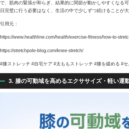
で、筋肉の緊張が和らぎ、結果的に関節が動かしやすくなる可
日完璧に行う必要はなく、生活の中で少しずつ続けることが大
引用元：
https://www.healthline.com/health/exercise-fitness/how-to-stret
https://stretchpole-blog.com/knee-stretch/
#膝ストレッチ #自宅ケア #太ももストレッチ #膝を緩める #
3. 膝の可動域を高めるエクササイズ・軽い運