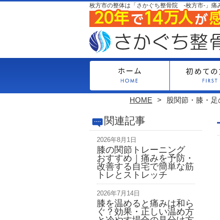
枚方市の整体は「さかぐち整骨院 -枚方市-」痛
HOME
股関節・膝・足
関連記事
2026年8月1日
膝の関節トレーニング
おすすめ｜痛みを予防・
改善する自宅で簡単な筋
トレとストレッチ
2026年7月14日
膝を温めると痛みは和ら
ぐ？効果・正しい温め方