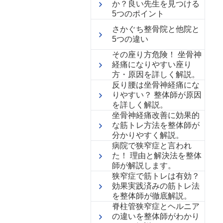
か？良い先生を見つける
5つのポイント
さかぐち整骨院と他院と
5つの違い
その座り方危険！ 坐骨神
経痛になりやすい座り
方・原因を詳しく解説。
反り腰は坐骨神経痛にな
りやすい？ 整体師が原因
を詳しく解説。
坐骨神経痛改善に効果的
な筋トレ方法を整体師が
分かりやすく解説。
病院で狭窄症と言われ
た！ 理由と解決法を整体
師が解説します。
狭窄症で筋トレは有効？
効果実践済みの筋トレ法
を整体師が徹底解説。
脊柱管狭窄症とヘルニア
の違いを整体師がわかり