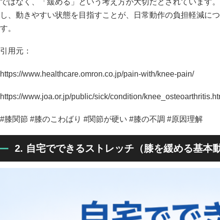
ではなく、「緩める」という考え方が大切だとされています。
し、動きやすい状態を目指すことが、日常動作の負担軽減につ
す。
引用元：
https://www.healthcare.omron.co.jp/pain-with/knee-pain/
https://www.joa.or.jp/public/sick/condition/knee_osteoarthritis.h
#膝関節 #膝のこわばり #関節が硬い #膝の不調 #原因理解
2. 自宅でできるストレッチ（膝を緩める基本