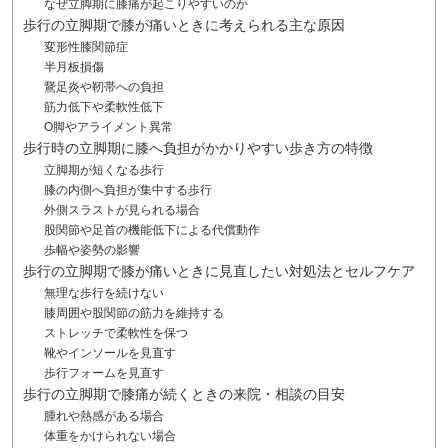
なぜ立脚期に膝痛が起こりやすいのか
歩行の立脚期で膝が痛いときに考えられる主な原因
変形性膝関節症
半月板損傷
鵞足炎や靭帯への負担
筋力低下や柔軟性低下
O脚やアライメント異常
歩行時の立脚期に膝へ負担がかかりやすい歩き方の特徴
立脚期が短くなる歩行
膝の内側へ負担が集中する歩行
外側スラストが見られる場合
股関節や足首の機能低下による代償動作
歩幅や姿勢の影響
歩行の立脚期で膝が痛いときに見直したい対処法とセルフケア
無理な歩行を続けない
膝周囲や股関節の筋力を維持する
ストレッチで柔軟性を保つ
靴やインソールを見直す
歩行フォームを見直す
歩行の立脚期で膝痛が続くときの来院・相談の目安
腫れや熱感がある場合
体重をかけられない場合