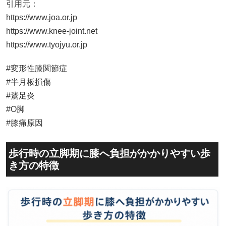
引用元：
https://www.joa.or.jp
https://www.knee-joint.net
https://www.tyojyu.or.jp
#変形性膝関節症
#半月板損傷
#鵞足炎
#O脚
#膝痛原因
歩行時の立脚期に膝へ負担がかかりやすい歩
き方の特徴