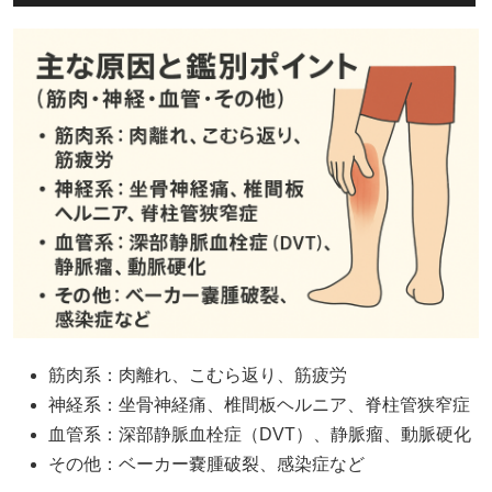
筋肉系：肉離れ、こむら返り、筋疲労
神経系：坐骨神経痛、椎間板ヘルニア、脊柱管狭窄症
血管系：深部静脈血栓症（DVT）、静脈瘤、動脈硬化
その他：ベーカー嚢腫破裂、感染症など