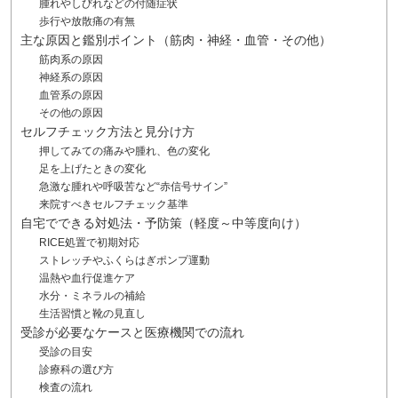
腫れやしびれなどの付随症状
歩行や放散痛の有無
主な原因と鑑別ポイント（筋肉・神経・血管・その他）
筋肉系の原因
神経系の原因
血管系の原因
その他の原因
セルフチェック方法と見分け方
押してみての痛みや腫れ、色の変化
足を上げたときの変化
急激な腫れや呼吸苦など“赤信号サイン”
来院すべきセルフチェック基準
自宅でできる対処法・予防策（軽度～中等度向け）
RICE処置で初期対応
ストレッチやふくらはぎポンプ運動
温熱や血行促進ケア
水分・ミネラルの補給
生活習慣と靴の見直し
受診が必要なケースと医療機関での流れ
受診の目安
診療科の選び方
検査の流れ