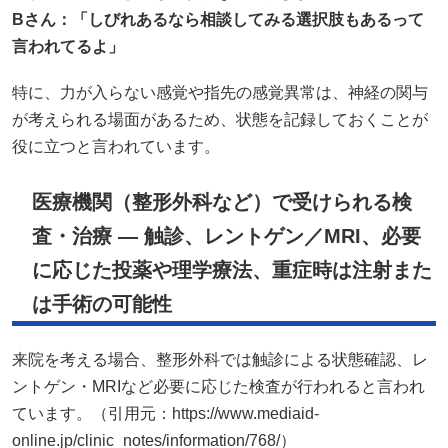
B
さん：「しびれあるなら相談してみる選択肢もあるって
言われてるよ」
特に、力が入らない感覚や指先の感覚異常は、神経の関与
が考えられる場面があるため、状態を記録しておくことが
役に立つと言われています。
医療機関（整形外科など）で受けられる検
査・治療 — 触診、レントゲン／MRI、必要
に応じた投薬や理学療法、重症時は注射また
は手術の可能性
来院を考える場合、整形外科では触診による状態確認、レ
ントゲン・MRIなど必要に応じた検査が行われると言われ
ています。（引用元：https://www.mediaid-
online.jp/clinic_notes/information/768/）