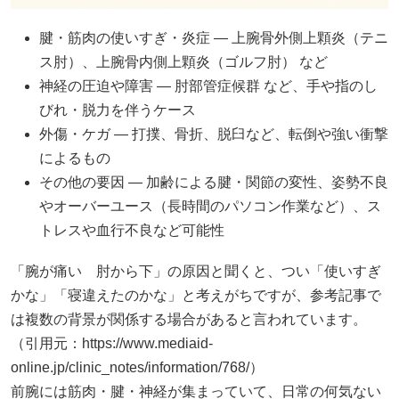
腱・筋肉の使いすぎ・炎症 — 上腕骨外側上顆炎（テニ
ス肘）、上腕骨内側上顆炎（ゴルフ肘） など
神経の圧迫や障害 — 肘部管症候群 など、手や指のし
びれ・脱力を伴うケース
外傷・ケガ — 打撲、骨折、脱臼など、転倒や強い衝撃
によるもの
その他の要因 — 加齢による腱・関節の変性、姿勢不良
やオーバーユース（長時間のパソコン作業など）、ス
トレスや血行不良など可能性
「腕が痛い 肘から下」の原因と聞くと、つい「使いすぎ
かな」「寝違えたのかな」と考えがちですが、参考記事で
は複数の背景が関係する場合があると言われています。
（引用元：https://www.mediaid-
online.jp/clinic_notes/information/768/）
前腕には筋肉・腱・神経が集まっていて、日常の何気ない