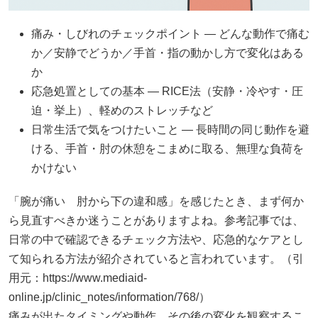
痛み・しびれのチェックポイント — どんな動作で痛む
か／安静でどうか／手首・指の動かし方で変化はある
か
応急処置としての基本 ― RICE法（安静・冷やす・圧
迫・挙上）、軽めのストレッチなど
日常生活で気をつけたいこと — 長時間の同じ動作を避
ける、手首・肘の休憩をこまめに取る、無理な負荷を
かけない
「腕が痛い 肘から下の違和感」を感じたとき、まず何か
ら見直すべきか迷うことがありますよね。参考記事では、
日常の中で確認できるチェック方法や、応急的なケアとし
て知られる方法が紹介されていると言われています。（引
用元：https://www.mediaid-
online.jp/clinic_notes/information/768/）
痛みが出たタイミングや動作、その後の変化を観察するこ