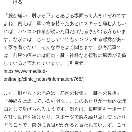
ける
「腕が痛い 肘から下」と感じる場面って人それぞれです
よね。例えば、重い物を持ったあとにズキっと痛む人もい
れば、パソコン作業が続いた日だけだるさが出る方もいま
す。なかには、じっとしていてもジンジンする感覚があっ
て落ち着かない、そんな声もよく聞きます。参考記事で
は、前腕の痛みには筋肉・腱・神経など複数の原因が関係
していると言われています。（引用元：
https://www.mediaid-
online.jp/clinic_notes/information/768/）
まず、肘から下の痛みは「筋肉の緊張」「腱への負担」
「神経を圧迫している可能性」、このあたりが一般的な理
由として挙げられるようです。例えば、長時間キーボード
を打つ動作を続けたり、スポーツで腕を繰り返し使ったり
することで、前腕に負担がかかると言われています。こう