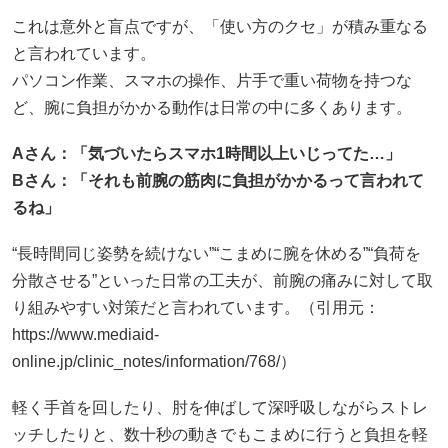
これは意外と盲点ですが、「使い方のクセ」が積み重なる
と言われています。
パソコン作業、スマホの操作、片手で重い荷物を持つな
ど、腕に負担がかかる動作は日常の中に多くあります。
Aさん：「気づいたらスマホ1時間以上いじってた…」
B
さん：「それも前腕の筋肉に負担がかかるって言われて
るね」
“長時間同じ姿勢を続けない”“こまめに腕を休める”“負荷を
分散させる”といった日常の工夫が、前腕の痛みに対して取
り組みやすい対策だと言われています。（引用元：
https://www.mediaid-
online.jp/clinic_notes/information/768/）
軽く手首を回したり、肘を伸ばして深呼吸しながらストレ
ッチしたりと、数十秒の動きでもこまめに行うと負担を軽