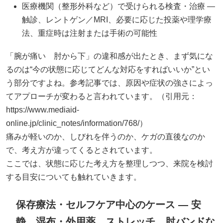
医療機関（整形外科など）で受けられる検査・治療 —
触診、レントゲン／MRI、必要に応じた投薬や理学療
法、重症時は注射または手術の可能性
「腕が痛い 肘から下」の違和感が出たとき、まず気にな
るのは“今の状態に応じてどんな対応をすればいいか”とい
う部分ですよね。参考記事では、原因や症状の強さによっ
てアプローチが変わると言われています。（引用元：
https://www.mediaid-
online.jp/clinic_notes/information/768/）
痛みが軽いのか、しびれを伴うのか、ケガの直後なのか
で、考え方が違ってくるとされています。
ここでは、状態に応じた考え方を整理しつつ、来院を検討
する目安についても触れていきます。
保存療法・セルフケア中心のケース — 安
静、湿布・外用薬、ストレッチ、肘バンドな