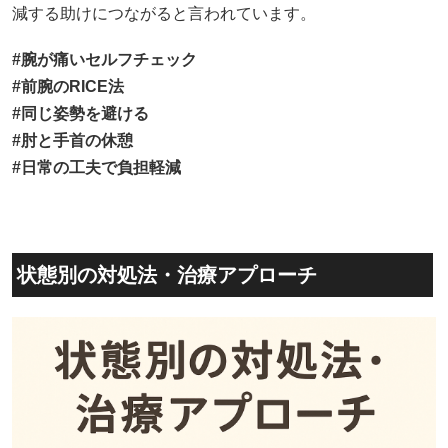
減する助けにつながると言われています。
#腕が痛いセルフチェック
#
前腕のRICE法
#
同じ姿勢を避ける
#
肘と手首の休憩
#
日常の工夫で負担軽減
状態別の対処法・治療アプローチ