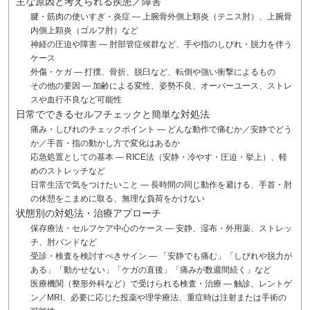
主な原因と考えられる疾患／障害
腱・筋肉の使いすぎ・炎症 — 上腕骨外側上顆炎（テニス肘）、上腕骨
内側上顆炎（ゴルフ肘）など
神経の圧迫や障害 — 肘部管症候群など、手や指のしびれ・脱力を伴う
ケース
外傷・ケガ — 打撲、骨折、脱臼など、転倒や強い衝撃によるもの
その他の要因 — 加齢による変性、姿勢不良、オーバーユース、ストレ
スや血行不良など可能性
日常でできるセルフチェックと簡単な対処法
痛み・しびれのチェックポイント — どんな動作で痛むか／安静でどう
か／手首・指の動かし方で変化はあるか
応急処置としての基本 ― RICE法（安静・冷やす・圧迫・挙上）、軽
めのストレッチなど
日常生活で気をつけたいこと — 長時間の同じ動作を避ける、手首・肘
の休憩をこまめに取る、無理な負荷をかけない
状態別の対処法・治療アプローチ
保存療法・セルフケア中心のケース — 安静、湿布・外用薬、ストレッ
チ、肘バンドなど
受診・検査を検討すべきサイン — 「安静でも痛む」「しびれや脱力が
ある」「動かせない」「ケガの直後」「痛みが数週間続く」など
医療機関（整形外科など）で受けられる検査・治療 — 触診、レントゲ
ン／MRI、必要に応じた投薬や理学療法、重症時は注射または手術の