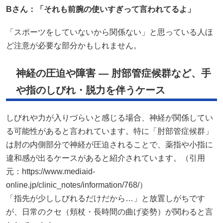
B
さん：「それも前腕の使いすぎって言われてるよ」
「スポーツをしていないから関係ない」と思っている人ほ
ど注意が必要な部分かもしれません。
神経の圧迫や障害 — 肘部管症候群など、手
や指のしびれ・脱力を伴うケース
しびれや力が入りづらいと感じる場合、神経が関係してい
る可能性があると言われています。特に「肘部管症候群」
は肘の内側部分で神経が圧迫されることで、薬指や小指に
違和感が出るケースがあると紹介されています。（引用
元：https://www.mediaid-
online.jp/clinic_notes/information/768/）
「指先が少ししびれるだけだから…」と放置しがちです
が、日常のクセ（頬杖・長時間の曲げ姿勢）が関わると言