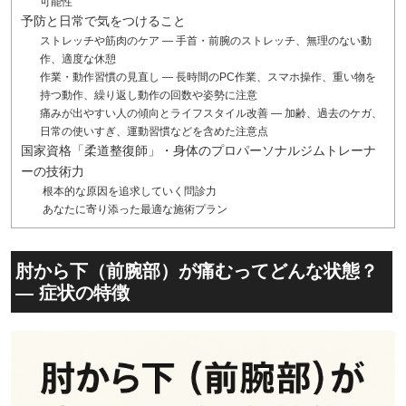
可能性
予防と日常で気をつけること
ストレッチや筋肉のケア — 手首・前腕のストレッチ、無理のない動
作、適度な休憩
作業・動作習慣の見直し — 長時間のPC作業、スマホ操作、重い物を
持つ動作、繰り返し動作の回数や姿勢に注意
痛みが出やすい人の傾向とライフスタイル改善 — 加齢、過去のケガ、
日常の使いすぎ、運動習慣などを含めた注意点
国家資格「柔道整復師」・身体のプロパーソナルジムトレーナ
ーの技術力
根本的な原因を追求していく問診力
あなたに寄り添った最適な施術プラン
肘から下（前腕部）が痛むってどんな状態？
— 症状の特徴