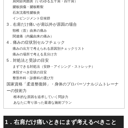
肩関節周囲炎（いわゆる五十肩・四十肩）
腱板損傷・腱板断裂
石灰沈着性腱板炎
インピンジメント症候群
3．右肩だけ痛いが肩以外が原因の場合
頸椎（首）由来の痛み
関連痛（内臓由来の痛み）
4．痛みの症状別セルフチェック
痛みの出方で考えられる原因別チェックリスト
痛みの場所で考える見分け方
5．対処法と受診の目安
まずできる対処法（安静・アイシング・ストレッチ）
来院すべき症状の目安
整形外科・診療科の選び方
国家資格「柔道整復師」・身体のプロパーソナルジムトレーナ
ーの技術力
根本的な原因を追求していく問診力
あなたに寄り添った最適な施術プラン
1．右肩だけ痛いときにまず考えるべきこと