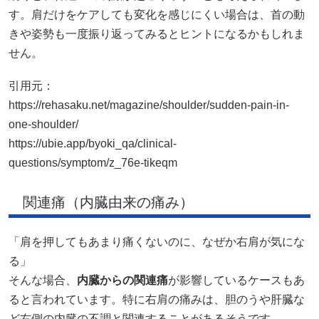
す。肩だけをケアしても変化を感じにくい場合は、首の動
きや姿勢も一度振り返ってみるとヒントになるかもしれま
せん。
引用元：
https://rehasaku.net/magazine/shoulder/sudden-pain-in-
one-shoulder/
https://ubie.app/byoki_qa/clinical-
questions/symptom/z_76e-tikeqm
関連痛（内臓由来の痛み）
「肩を押してもあまり痛くないのに、なぜか右肩が気にな
る」
そんな場合、
内臓からの関連痛
が影響しているケースもあ
ると言われています。特に右肩の痛みは、胆のうや肝臓な
ど右側の内臓の不調と関連することがあるそうです。