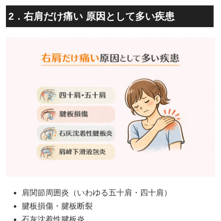
2．右肩だけ痛い 原因として多い疾患
肩関節周囲炎（いわゆる五十肩・四十肩）
腱板損傷・腱板断裂
石灰沈着性腱板炎