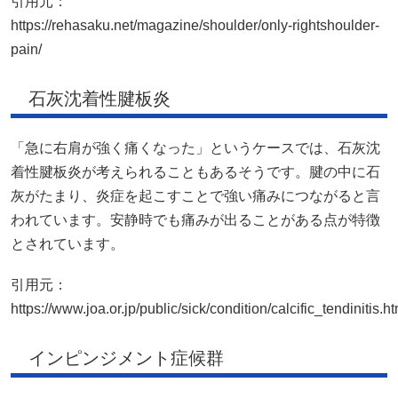
引用元：
https://rehasaku.net/magazine/shoulder/only-rightshoulder-
pain/
石灰沈着性腱板炎
「急に右肩が強く痛くなった」というケースでは、石灰沈
着性腱板炎が考えられることもあるそうです。腱の中に石
灰がたまり、炎症を起こすことで強い痛みにつながると言
われています。安静時でも痛みが出ることがある点が特徴
とされています。
引用元：
https://www.joa.or.jp/public/sick/condition/calcific_tendinitis.ht
インピンジメント症候群