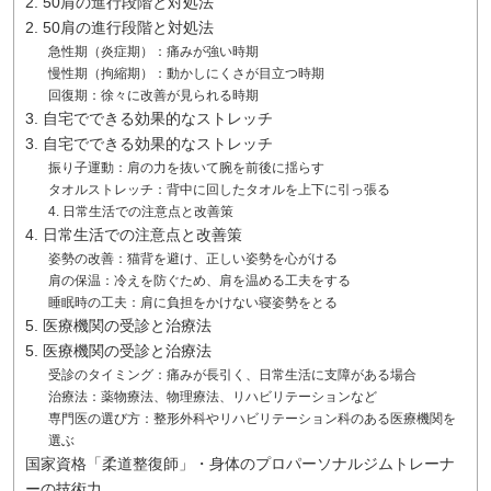
2. 50肩の進行段階と対処法
2. 50肩の進行段階と対処法
急性期（炎症期）：痛みが強い時期
慢性期（拘縮期）：動かしにくさが目立つ時期
回復期：徐々に改善が見られる時期
3. 自宅でできる効果的なストレッチ
3. 自宅でできる効果的なストレッチ
振り子運動：肩の力を抜いて腕を前後に揺らす
タオルストレッチ：背中に回したタオルを上下に引っ張る
4. 日常生活での注意点と改善策
4. 日常生活での注意点と改善策
姿勢の改善：猫背を避け、正しい姿勢を心がける
肩の保温：冷えを防ぐため、肩を温める工夫をする
睡眠時の工夫：肩に負担をかけない寝姿勢をとる
5. 医療機関の受診と治療法
5. 医療機関の受診と治療法
受診のタイミング：痛みが長引く、日常生活に支障がある場合
治療法：薬物療法、物理療法、リハビリテーションなど
専門医の選び方：整形外科やリハビリテーション科のある医療機関を
選ぶ
国家資格「柔道整復師」・身体のプロパーソナルジムトレーナ
ーの技術力