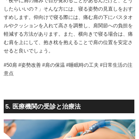
「夜中に肩の痛みで目が覚めることがあるんだけど、どう
したらいいの？」そんな方には、寝る姿勢の見直しをおす
すめします。仰向けで寝る際には、痛む肩の下にバスタオ
ルやクッションを入れて高さを調整し、肩関節への負担を
軽減する方法があります。また、横向きで寝る場合は、痛
む肩を上にして、抱き枕を抱えることで肩の位置を安定さ
せると良いでしょう。
#50肩 #姿勢改善 #肩の保温 #睡眠時の工夫 #日常生活の注
意点
5. 医療機関の受診と治療法