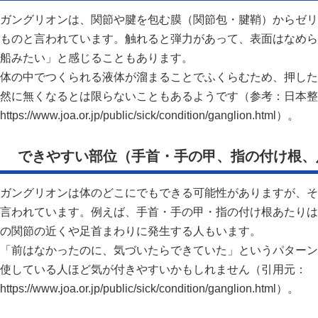
ガングリオンは、関節や腱を包む膜（関節包・腱鞘）からゼリ
ものと言われています。触れると弾力があって、表面はなめら
船みたい」と感じることもあります。
体の中でつくられる液体が溜まることでふくらむため、押した
然に無くなるとは限らないこともあるようです（参考：日本整
https://www.joa.or.jp/public/sick/condition/ganglion.html）。
できやすい部位（手首・手の甲、指の付け根、
ガングリオンは体のどこにでもできる可能性がありますが、そ
言われています。例えば、手首・手の甲・指の付け根あたりは
の関節の近くや足首まわりに発生する人もいます。
「前はなかったのに、気づいたらできていた」というパターン
使している人ほど気が付きやすいかもしれません（引用元：
https://www.joa.or.jp/public/sick/condition/ganglion.html）。