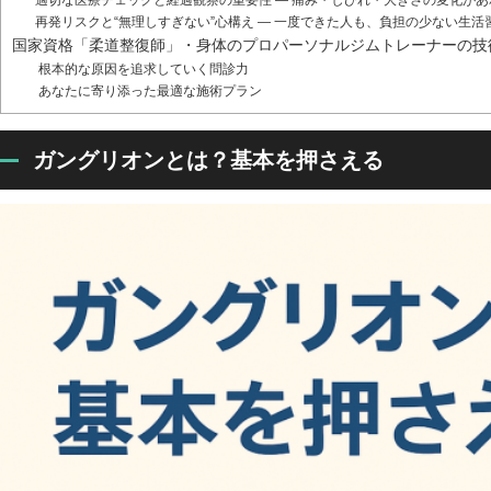
適切な医療チェックと経過観察の重要性 — 痛み・しびれ・大きさの変化が
再発リスクと“無理しすぎない”心構え — 一度できた人も、負担の少ない生活
国家資格「柔道整復師」・身体のプロパーソナルジムトレーナーの技
根本的な原因を追求していく問診力
あなたに寄り添った最適な施術プラン
ガングリオンとは？基本を押さえる