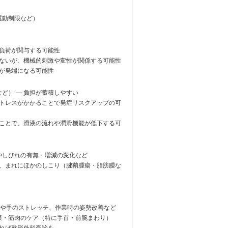
運動制限など）
の負荷が関与する可能性
いないが、機械的刺激や変性が関係する可能性
傷が発端になる可能性
ど） — 負担が蓄積しやすい
ストレスがかかることで発症リスクアップの可
ることで、滑液の流れや潤滑機能が低下する可
やしびれの有無・増減の変化など
が、まれにほかのしこり（腱鞘腫瘍・脂肪腫な
憩や手のストレッチ、作業時の姿勢改善など
膜・筋肉のケア（特に手首・前腕まわり）