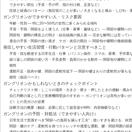
できやすい部位（手首・手の甲、指の付け根、足首など）
症状と経過のパターン（無症状のことが多い／大きくなると痛み・しびれ・
ガングリオンができやすい人・リスク要因
年齢・性別 — 特に20〜50代の女性に多くみられる傾向
手首・手指・関節をよく使う人（仕事・家事・趣味など） — 関節や腱鞘へ
関節包・腱鞘の構造上の弱さ・結合組織の個人差 — 完全な解明には至って
過去の手首・関節の使い過ぎ、ケガ・炎症の既往 — 関節包や腱鞘の微細損
発症しやすい生活習慣・行動パターンと注意すべきこと
手首・指を酷使する日常生活・仕事（パソコン操作、スマホ、家事、手作業な
繰り返しの関節の使い方・不良姿勢・負荷のかかる動作 — 関節包や腱鞘に
能性
運動不足・筋肉や腱、関節の柔軟性低下 — 関節や腱まわりの柔軟性が落ち
能性（仮説ベース）
ガングリオンかもしれないときのチェックポイント
チェックリスト例：しこりの場所・大きさ・硬さ・押したときの感触・痛み
自己判断の落とし穴と医療機関受診のすすめ — ガングリオンは良性が多い
ど）との見分けが必要
診断方法の概要（触診、必要に応じて超音波やMRI、内容物吸引など）
ガングリオンの予防・対処法（できやすい人向け）
日常生活で意識すべき“関節への負荷を減らす工夫”：使いすぎを避ける、休
関節・腱のケア：柔軟性を保つストレッチや適度な運動、腱・関節周囲の筋