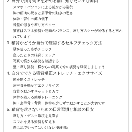
2. 自分で猫背矯正を始める前に知りたい主な原因
スマホ・パソコンによる前かがみ姿勢
胸の筋肉の硬さと肩甲骨の動きの悪さ
体幹・背中の筋力低下
骨盤の傾きや座り方のクセ
猫背はスマホ姿勢や筋肉のバランス、座り方のクセが関係すると言わ
れています
3. 猫背かどうか自分で確認するセルフチェック方法
壁を使った姿勢チェック
座ったときの猫背チェック
写真で横から姿勢を確認する
壁・座り姿勢・横からの写真で今の姿勢を確認しましょう
4. 自分でできる猫背矯正ストレッチ・エクササイズ
胸を開くストレッチ
肩甲骨を動かすエクササイズ
背骨を動かすキャット＆カウ
体幹を鍛える簡単トレーニング
胸・肩甲骨・背骨・体幹を少しずつ動かすことが大切です
5. 猫背を戻さないための日常習慣と相談の目安
座り方・デスク環境を見直す
スマホを見る姿勢を変える
自己流でやってはいけないNG行動