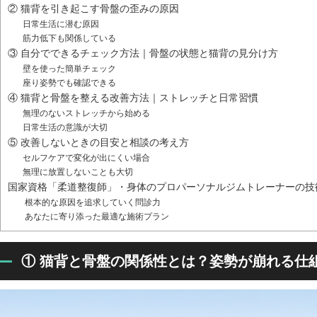
② 猫背を引き起こす骨盤の歪みの原因
日常生活に潜む原因
筋力低下も関係している
③ 自分でできるチェック方法｜骨盤の状態と猫背の見分け方
壁を使った簡単チェック
座り姿勢でも確認できる
④ 猫背と骨盤を整える改善方法｜ストレッチと日常習慣
無理のないストレッチから始める
日常生活の意識が大切
⑤ 改善しないときの目安と相談の考え方
セルフケアで変化が出にくい場合
無理に放置しないことも大切
国家資格「柔道整復師」・身体のプロパーソナルジムトレーナーの技
根本的な原因を追求していく問診力
あなたに寄り添った最適な施術プラン
① 猫背と骨盤の関係性とは？姿勢が崩れる仕