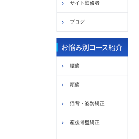
サイト監修者
ブログ
腰痛
頭痛
猫背・姿勢矯正
産後骨盤矯正