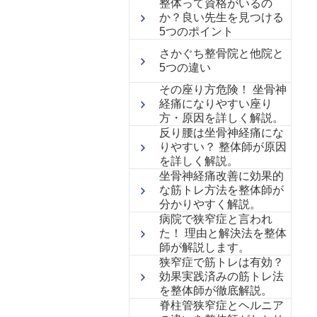
整体って資格がいるの
か？良い先生を見つける
5つのポイント
さかぐち整骨院と他院と
5つの違い
その座り方危険！ 坐骨神
経痛になりやすい座り
方・原因を詳しく解説。
反り腰は坐骨神経痛にな
りやすい？ 整体師が原因
を詳しく解説。
坐骨神経痛改善に効果的
な筋トレ方法を整体師が
分かりやすく解説。
病院で狭窄症と言われ
た！ 理由と解決法を整体
師が解説します。
狭窄症で筋トレは有効？
効果実践済みの筋トレ法
を整体師が徹底解説。
脊柱管狭窄症とヘルニア