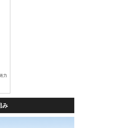
術力
組み