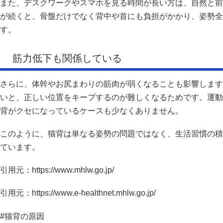
また、デスクワークやスマホを見る時間が長い方は、自然と前
が続くと、骨盤だけでなく背中や首にも負担がかかり、姿勢全
す。
筋力低下も関係している
さらに、体幹やお尻まわりの筋肉が弱くなることも影響します
いと、正しい位置をキープするのが難しくなるためです。運動
背がクセになっているケースも少なくありません。
このように、猫背は単なる姿勢の問題ではなく、生活習慣の積
ています。
引用元：https://www.mhlw.go.jp/
引用元：https://www.e-healthnet.mhlw.go.jp/
#猫背の原因