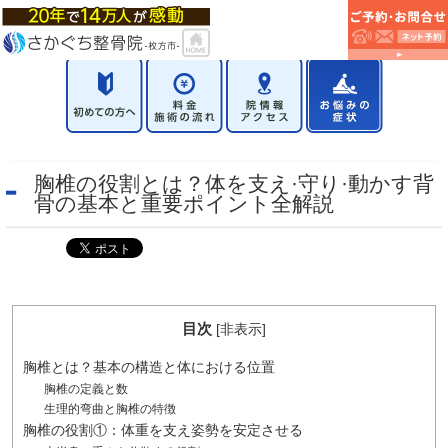
胸椎の役割とは？体を支え·守り·動かす背
骨の基本と重要ポイント全解説
目次
[
非表示
]
胸椎とは？基本の構造と体における位置
胸椎の定義と数
生理的弯曲と胸椎の特徴
胸椎の役割①：体重を支え姿勢を安定させる