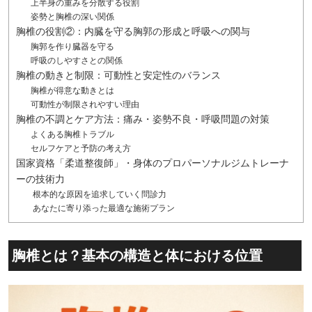
上半身の重みを分散する役割
姿勢と胸椎の深い関係
胸椎の役割②：内臓を守る胸郭の形成と呼吸への関与
胸郭を作り臓器を守る
呼吸のしやすさとの関係
胸椎の動きと制限：可動性と安定性のバランス
胸椎が得意な動きとは
可動性が制限されやすい理由
胸椎の不調とケア方法：痛み・姿勢不良・呼吸問題の対策
よくある胸椎トラブル
セルフケアと予防の考え方
国家資格「柔道整復師」・身体のプロパーソナルジムトレーナ
ーの技術力
根本的な原因を追求していく問診力
あなたに寄り添った最適な施術プラン
胸椎とは？基本の構造と体における位置