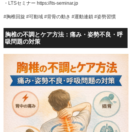
・LTSセミナー https://lts-seminar.jp
#胸椎回旋 #可動域 #背骨の動き #運動連鎖 #姿勢習慣
胸椎の不調とケア方法：痛み・姿勢不良・呼
吸問題の対策