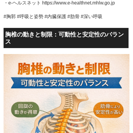
・e-ヘルスネット https://www.e-healthnet.mhlw.go.jp
#胸郭 #呼吸と姿勢 #内臓保護 #肋骨 #深い呼吸
胸椎の動きと制限：可動性と安定性のバラン
ス