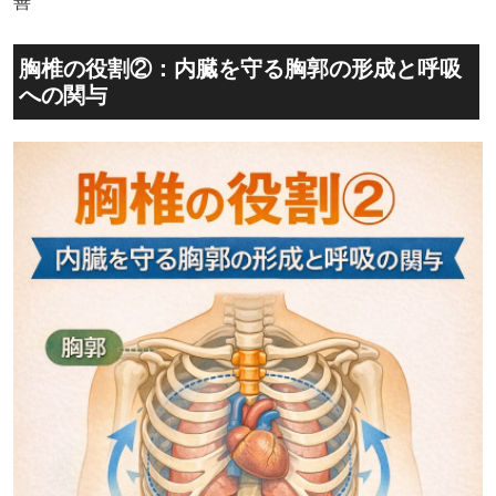
善
胸椎の役割②：内臓を守る胸郭の形成と呼吸
への関与