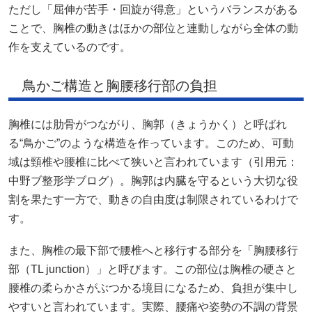
ただし「屈伸が苦手・回旋が得意」というバランスがある
ことで、胸椎の動きはほかの部位と連動しながら全体の動
作を支えているのです。
鳥かご構造と胸腰移行部の負担
胸椎には肋骨がつながり、胸郭（きょうかく）と呼ばれ
る“鳥かご”のような構造を作っています。このため、可動
域は頸椎や腰椎に比べて狭いと言われています（引用元：
中野ブ整形学ブログ
）。胸郭は内臓を守るという大切な役
割を果たす一方で、動きの自由度は制限されているわけで
す。
また、胸椎の最下部で腰椎へと移行する部分を「胸腰移行
部（TL junction）」と呼びます。この部位は胸椎の硬さと
腰椎の柔らかさがぶつかる境目になるため、負担が集中し
やすいと言われています。実際、腰痛や姿勢の不調の背景