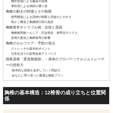
胸郭形成による臓器の保護
脊柱管による神経の通り道
胸椎の動きの特徴とその制限
後弯構造による屈伸の制限と回旋のしやすさ
鳥かご構造と胸腰移行部の負担
胸椎異常やトラブル例：症状と原因
胸椎椎間板ヘルニア、圧迫骨折、側弯症のリスク
姿勢の悪化と胸椎後弯の影響
胸椎のセルフケア・予防の視点
ストレッチの基本的ポイント
日常生活での姿勢改善アドバイス
国家資格「柔道整復師」・身体のプロパーソナルジムトレーナ
ーの技術力
根本的な原因を追求していく問診力
あなたに寄り添った最適な施術プラン
胸椎の基本構造：12椎骨の成り立ちと位置関
係