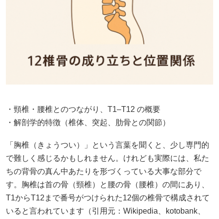
・頸椎・腰椎とのつながり、T1–T12 の概要
・解剖学的特徴（椎体、突起、肋骨との関節）
「胸椎（きょうつい）」という言葉を聞くと、少し専門的
で難しく感じるかもしれません。けれども実際には、私た
ちの背骨の真ん中あたりを形づくっている大事な部分で
す。胸椎は首の骨（頸椎）と腰の骨（腰椎）の間にあり、
T1からT12まで番号がつけられた12個の椎骨で構成されて
いると言われています（引用元：
Wikipedia
、
kotobank
、