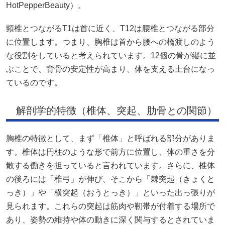
HotPepperBeauty
）。
頸椎とつながるT1は首に近く、T12は腰椎とつながる部分
に位置します。つまり、胸椎は首から腰への橋渡しのよう
な役割をしていると考えられています。12個の骨が縦に並
ぶことで、背骨の安定性が高まり、体を支える土台になっ
ているのです。
解剖学的特徴（椎体、突起、肋骨との関節）
胸椎の特徴として、まず「椎体」と呼ばれる部分がありま
す。椎体は円柱のような形で前方に位置し、体の重さを分
散する働きを担っていると言われています。さらに、椎体
の後ろには「椎弓」が伸び、そこから「棘突起（きょくと
っき）」や「横突起（おうとっき）」といった出っ張りが
見られます。これらの突起は筋肉や靭帯が付着する場所で
あり、姿勢の維持や体の動きに深く関与するとされていま