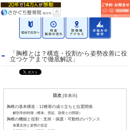
「胸椎とは？構造・役割から姿勢改善に役
立つケアまで徹底解説」
目次
[
非表示
]
胸椎の基本構造：12椎骨の成り立ちと位置関係
解剖学的特徴（椎体、突起、肋骨との関節）
胸椎の機能と役割：支持・保護・可動性のバランス
体重支持と姿勢の安定