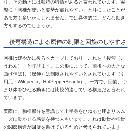
り、その動きには独特の特徴があると言われています。実
際に「胸椎が硬いと姿勢が崩れやすい」と耳にしたことが
ある方も多いかもしれません。では具体的に、どんな動き
方をするのでしょうか。
後弯構造による屈伸の制限と回旋のしやすさ
胸椎は緩やかに後ろへカーブしており、これを「後弯（こ
うわん）」と呼びます。この形によって、前後への大きな
曲げ伸ばし（屈伸）は制限されやすいとされています（引
用元：
Wikipedia
、
HotPepperBeauty
）。一方で、回旋、つ
まり体をひねる動きには比較的適している構造だと言われ
ています。
実際に、胸椎部分を意識して上半身をひねると腰よりスム
ーズに動かせる感覚を持つ人もいます。これは肋骨や椎骨
の関節構造が回旋を助けているためと考えられています。