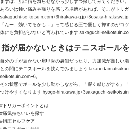
まずは、肌に指を滑らせながら少しずつ探してみてください。
あるいは鈍い痛みや張りを感じる場所があれば、そこがトリガ
sakaguchi-seikotsuin.com+3hirakawa-g.jp+3osaka-hirakawa.j
「んー、効いてるかも…」って感じる圧で優しく押すのがコツ
体にも負担が少ないと言われています
sakaguchi-seikotsuin.c
指が届かないときはテニスボール
自分の手が届かない肩甲骨の裏側だったり、力加減が難しい場
との間にテニスボールを挟んでみましょう
takanodaimatsukuri
seikotsuin.com+6
。
その状態でボールを少し動かしながら、「響く感じがする」「
つけやすくなります
hyogo-hirakawa.jp
+3sakaguchi-seikotsui
#トリガーポイントとは
#痛気持ちいいを探す
#指圧セルフケア
#テニスボール活用