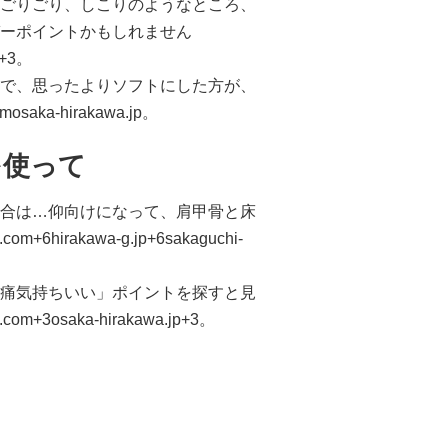
ごりごり、しこりのようなところ、
ーポイントかもしれません
p+3
。
で、思ったよりソフトにした方が、
om
osaka-hirakawa.jp
。
を使って
合は…仰向けになって、肩甲骨と床
.com+6hirakawa-g.jp+6sakaguchi-
痛気持ちいい」ポイントを探すと見
n.com+3osaka-hirakawa.jp+3
。