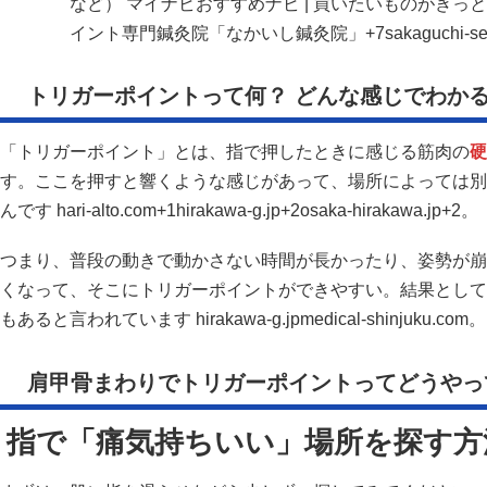
など）
マイナビおすすめナビ | 買いたいものがきっ
イント専門鍼灸院「なかいし鍼灸院」+7sakaguchi-seikotsui
トリガーポイントって何？ どんな感じでわか
「トリガーポイント」とは、指で押したときに感じる筋肉の
硬
す。ここを押すと響くような感じがあって、場所によっては別
んです
hari-alto.com+1
hirakawa-g.jp+2osaka-hirakawa.jp+2
。
つまり、普段の動きで動かさない時間が長かったり、姿勢が崩
くなって、そこにトリガーポイントができやすい。結果として
もあると言われています
hirakawa-g.jp
medical-shinjuku.com
。
肩甲骨まわりでトリガーポイントってどうやっ
指で「痛気持ちいい」場所を探す方