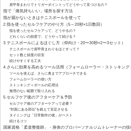
肩甲骨まわりでトリガーポイントってどうやって見つけるの？
指で「痛気持ちいい」場所を探す方法
指が届かないときはテニスボールを使って
2.指を使ったセルフケアのやり方（5～20秒×1日数回）
指を使ったセルフケアって、どうやるの？
どれくらいの頻度で、どうやって続ける？
3.テニスボールによるほぐし方（仰向け・20〜30秒×2〜3セット）
テニスボールで肩甲骨まわりをほぐすって？
セット数と頻度の目安
続けやすくする工夫
4.さらに効果を高めるツール活用（フォームローラー・ストッキング
ツールを使えば、さらに奥までアプローチできる
フォームローラーの使い方
ストッキング＋ボールの応用法
無理のない範囲で取り入れる
5.セルフケア後のアフターケア＆予防
セルフケア後のアフターケアって必要？
“対面にある部位”を鍛えて安定させる
タイミングは「日常動作の後」がベスト
続けるコツ
国家資格「柔道整復師」・身体のプロパーソナルジムトレーナーの技