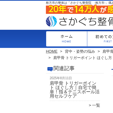
枚方市の整体は「さかぐち整骨院 -枚方市-」痛
HOME
背中・姿勢の悩み
肩甲
肩甲骨 トリガーポイント ほぐし
関連記事
2025年8月11日
肩甲骨 トリガーポイン
ト ほぐし方｜自宅で簡
単！指＆テニスボール活
用セルフケア
一覧