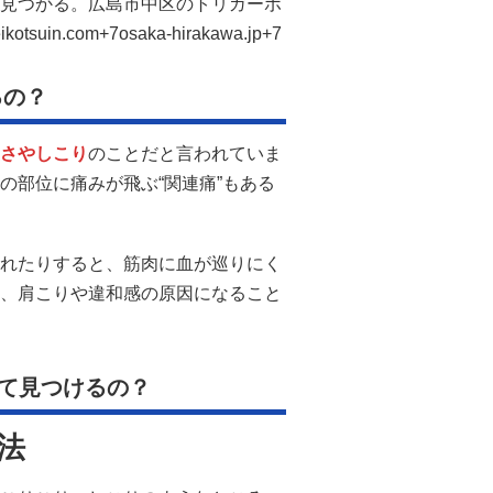
と見つかる。
広島市中区のトリガーポ
n.com+7osaka-hirakawa.jp+7
るの？
さやしこり
のことだと言われていま
の部位に痛みが飛ぶ“関連痛”もある
れたりすると、筋肉に血が巡りにく
、肩こりや違和感の原因になること
て見つけるの？
法