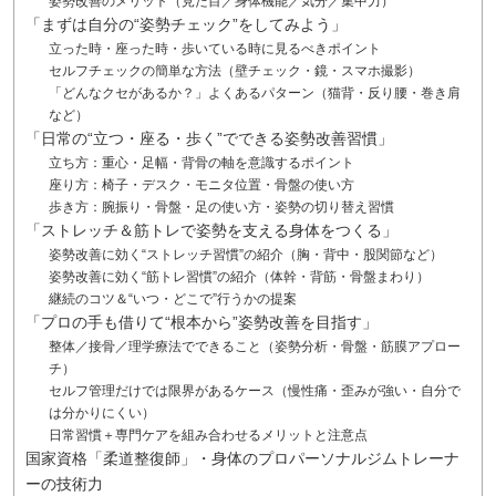
姿勢改善のメリット（見た目／身体機能／気分／集中力）
「まずは自分の“姿勢チェック”をしてみよう」
立った時・座った時・歩いている時に見るべきポイント
セルフチェックの簡単な方法（壁チェック・鏡・スマホ撮影）
「どんなクセがあるか？」よくあるパターン（猫背・反り腰・巻き肩
など）
「日常の“立つ・座る・歩く”でできる姿勢改善習慣」
立ち方：重心・足幅・背骨の軸を意識するポイント
座り方：椅子・デスク・モニタ位置・骨盤の使い方
歩き方：腕振り・骨盤・足の使い方・姿勢の切り替え習慣
「ストレッチ＆筋トレで姿勢を支える身体をつくる」
姿勢改善に効く“ストレッチ習慣”の紹介（胸・背中・股関節など）
姿勢改善に効く“筋トレ習慣”の紹介（体幹・背筋・骨盤まわり）
継続のコツ＆“いつ・どこで”行うかの提案
「プロの手も借りて“根本から”姿勢改善を目指す」
整体／接骨／理学療法でできること（姿勢分析・骨盤・筋膜アプロー
チ）
セルフ管理だけでは限界があるケース（慢性痛・歪みが強い・自分で
は分かりにくい）
日常習慣＋専門ケアを組み合わせるメリットと注意点
国家資格「柔道整復師」・身体のプロパーソナルジムトレーナ
ーの技術力