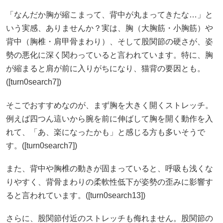
「なんだか胸が縮こまって、背中が丸まってきたな…」と
いう実感、ありませんか？実は、胸（大胸筋・小胸筋）や
背中（胸椎・肩甲骨まわり）、そして股関節の硬さが、姿
勢の悪化に深く関わっていると言われています。特に、胸
が縮まると肩が前に入りがちになり、猫背の要因とも。
([turn0search7])
そこでおすすめなのが、まず胸を大きく開くストレッチ。
例えば四つん這いから腕を前に伸ばして胸を開く動作を入
れて、「あ、楽になったかも」と感じる方も多いそうで
す。([turn0search7])
また、背中や胸椎の動きが固まっていると、呼吸も浅くな
りやすく、背骨まわりの柔軟性低下が姿勢の歪みに影響す
ると言われています。([turn0search13])
さらに、股関節付近のストレッチも侮れません。股関節の