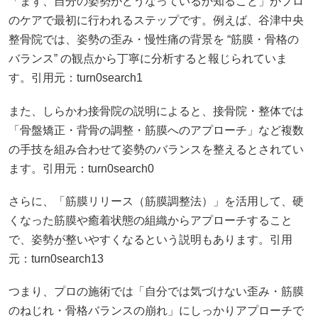
「まず、自分の姿勢がどうなっているか知ること」がプロ
のケアで最初に行われるステップです。例えば、谷津中央
整骨院では、姿勢の歪み・慢性痛の背景を “筋膜・骨格の
バランス” の観点から丁寧に分析すると報じられていま
す。引用元：turn0search1
また、しらかわ接骨院の説明によると、接骨院・整体では
「骨盤矯正・背骨の調整・筋膜へのアプローチ」など複数
の手技を組み合わせて姿勢のバランスを整えるとされてい
ます。引用元：turn0search0
さらに、「筋膜リリース（筋膜調整法）」を活用して、硬
くなった筋膜や癒着状態の組織からアプローチすること
で、姿勢が整いやすくなるという説明もあります。引用
元：turn0search13
つまり、プロの施術では「自分では気づけない歪み・筋膜
のねじれ・骨格バランスの崩れ」にしっかりアプローチで