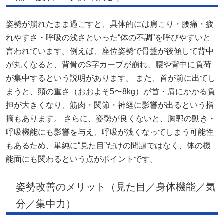
姿勢が崩れたまま過ごすと、具体的には肩こり・腰痛・疲
れやすさ・呼吸の浅さといった“体の不調”を呼びやすいと
言われています。例えば、座位姿勢で骨盤が後傾して背中
が丸くなると、背骨のS字カーブが崩れ、腰や背中に負荷
が集中するという説明があります。 また、首が前に出てし
まうと、頭の重さ（おおよそ5〜8kg）が首・肩にかかる負
担が大きくなり、筋肉・関節・神経に影響が出るという指
摘もあります。 さらに、姿勢が良くないと、胸郭の動き・
呼吸機能にも影響を与え、呼吸が浅くなってしまう可能性
もあるため、単純に“見た目”だけの問題ではなく、体の機
能面にも関わるという点がポイントです。
姿勢改善のメリット（見た目／身体機能／気
分／集中力）