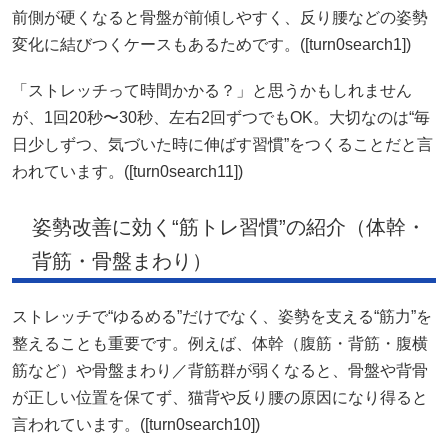
前側が硬くなると骨盤が前傾しやすく、反り腰などの姿勢
変化に結びつくケースもあるためです。([turn0search1])
「ストレッチって時間かかる？」と思うかもしれません
が、1回20秒〜30秒、左右2回ずつでもOK。大切なのは“毎
日少しずつ、気づいた時に伸ばす習慣”をつくることだと言
われています。([turn0search11])
姿勢改善に効く“筋トレ習慣”の紹介（体幹・
背筋・骨盤まわり）
ストレッチで“ゆるめる”だけでなく、姿勢を支える“筋力”を
整えることも重要です。例えば、体幹（腹筋・背筋・腹横
筋など）や骨盤まわり／背筋群が弱くなると、骨盤や背骨
が正しい位置を保てず、猫背や反り腰の原因になり得ると
言われています。([turn0search10])