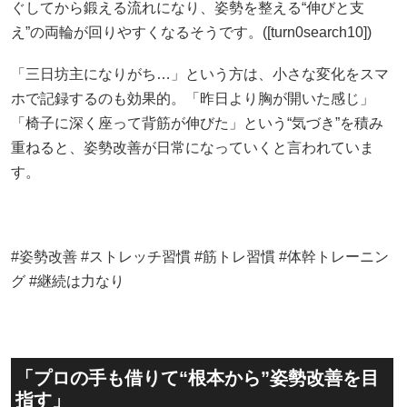
ぐしてから鍛える流れになり、姿勢を整える“伸びと支
え”の両輪が回りやすくなるそうです。([turn0search10])
「三日坊主になりがち…」という方は、小さな変化をスマ
ホで記録するのも効果的。「昨日より胸が開いた感じ」
「椅子に深く座って背筋が伸びた」という“気づき”を積み
重ねると、姿勢改善が日常になっていくと言われていま
す。
#姿勢改善 #ストレッチ習慣 #筋トレ習慣 #体幹トレーニン
グ #継続は力なり
「プロの手も借りて“根本から”姿勢改善を目
指す」