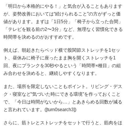
「明日から本格的にやる！」と気合が入ることもあります
が、姿勢改善においては“続けられること”の方がずっと価
値があります。まずは「1日5分」「椅子から立った合間」
「テレビを観る前の2〜3分」など、無理なく習慣化できる
時間帯を決めるのがおすすめです。
例えば、朝起きたらベッド横で股関節ストレッチを1セッ
ト、昼休みに椅子に座ったまま胸を開くストレッチを1
回、夜にプランクを30秒やるという「時間帯×種目」の組
み合わせを決めると、継続しやすくなります。
また、場所を限定しないこともポイント。リビング・デス
ク・寝室など“気づいた時にできる環境”を作っておくこと
で、「今日は時間がないから…」とあきらめる回数が減る
と言われています。([turn0search3])
さらに、筋トレとストレッチをセットで行うと、筋肉をほ