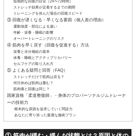
短期的な回復の目安（24〜72時間）
ストレッチ効果が定着するまでの期間
トレーニングを休んだ場合の回復スピード
③ 回復が遅くなる・早くなる要因（個人差の理由）
運動強度・部位による違い
年齢・栄養・睡眠の影響
オーバートレーニングのリスク
④ 筋肉を早く戻す（回復を促進する）方法
栄養と水分補給の基本
休養・睡眠とアクティブリカバリー
セルフケアの取り入れ方
⑤ よくある疑問と回答（FAQ）
ストレッチだけで筋肉は戻る？
何日休めば筋肉は萎む？
筋肉痛と回復は同じ？
国家資格「柔道整復師」・身体のプロパーソナルジムトレーナ
ーの技術力
根本的な原因を追求していく問診力
あなたに寄り添った最適な施術プラン
① 筋肉が緩む・緩んだ状態とは？原因と体の