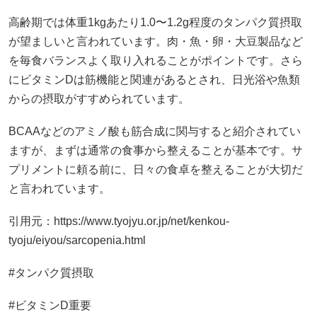
高齢期では体重1kgあたり1.0〜1.2g程度のタンパク質摂取
が望ましいと言われています。肉・魚・卵・大豆製品など
を毎食バランスよく取り入れることがポイントです。さら
にビタミンDは筋機能と関連があるとされ、日光浴や魚類
からの摂取がすすめられています。
BCAAなどのアミノ酸も筋合成に関与すると紹介されてい
ますが、まずは通常の食事から整えることが基本です。サ
プリメントに頼る前に、日々の食卓を整えることが大切だ
と言われています。
引用元：https://www.tyojyu.or.jp/net/kenkou-
tyoju/eiyou/sarcopenia.html
#タンパク質摂取
#ビタミンD重要