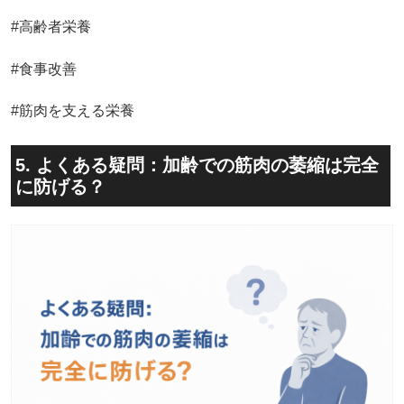
#高齢者栄養
#食事改善
#筋肉を支える栄養
5. よくある疑問：加齢での筋肉の萎縮は完全
に防げる？