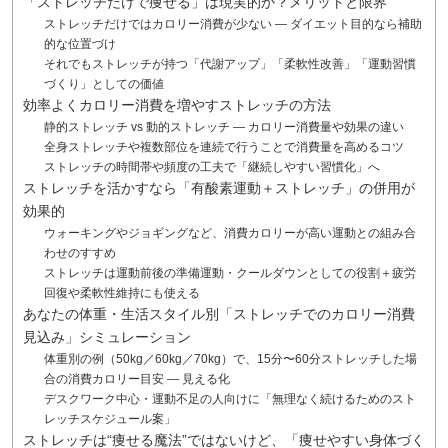
「ストレッチだけで痩せる」は現実的か？メリットと限界
ストレッチだけではカロリー消費が少ない — ダイエット目的なら補助
的な位置づけ
それでもストレッチが持つ「代謝アップ」「柔軟性改善」「運動習慣
づくり」としての価値
効率よくカロリー消費を増やすストレッチの方法
静的ストレッチ vs 動的ストレッチ — カロリー消費量や効果の違い
全身ストレッチや複数部位を連続で行うことで消費量を高めるコツ
ストレッチの時間帯や頻度の工夫で「継続しやすい習慣化」へ
ストレッチを活かすなら「有酸素運動＋ストレッチ」の併用が
効果的
ウォーキングやジョギングなど、消費カロリーが高い運動との組み合
わせのすすめ
ストレッチは運動前後の準備運動・クールダウンとしての役割＋疲労
回復や柔軟性維持にも使える
あなたの体重・生活スタイル別「ストレッチでのカロリー消費
見込み」シミュレーション
体重別の例（50kg／60kg／70kg）で、15分〜60分ストレッチした場
合の消費カロリー目安 — 見える化
デスクワーク中心・運動不足の人向けに「無理なく続けるためのスト
レッチスケジュール案」
ストレッチは“痩せる魔法”ではないけど、「痩せやすい身体づく