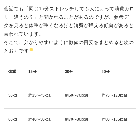
会話でも「同じ15分ストレッチしても人によって消費カロ
リー違うの？」と聞かれることがあるのですが、参考デー
タを見ると体重が重くなるほど消費が増える傾向があると
言われています。
そこで、分かりやすいように数値の目安をまとめると次の
とおりです
体重
15
分
30
分
60
分
50kg
約35〜45kcal
約60〜70kcal
約75〜120kcal
60kg
約40〜50kcal
約70〜80kcal
約80〜135kcal