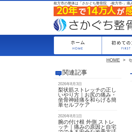
枚方市の整体は「さかぐち整骨院 -枚方市-」痛
HOME
関連記事
2026年8月3日
梨状筋ストレッチの正し
いやり方｜お尻の痛み・
坐骨神経痛を和らげる簡
単セルフケア
2026年8月1日
腕の付け根 外側 ストレ
ッチ｜痛みの原因と自宅