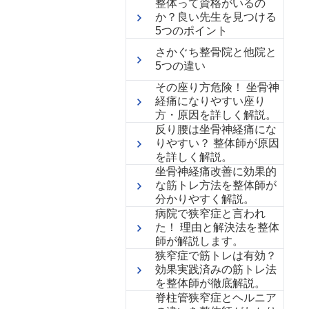
整体って資格がいるの
か？良い先生を見つける
5つのポイント
さかぐち整骨院と他院と
5つの違い
その座り方危険！ 坐骨神
経痛になりやすい座り
方・原因を詳しく解説。
反り腰は坐骨神経痛にな
りやすい？ 整体師が原因
を詳しく解説。
坐骨神経痛改善に効果的
な筋トレ方法を整体師が
分かりやすく解説。
病院で狭窄症と言われ
た！ 理由と解決法を整体
師が解説します。
狭窄症で筋トレは有効？
効果実践済みの筋トレ法
を整体師が徹底解説。
脊柱管狭窄症とヘルニア