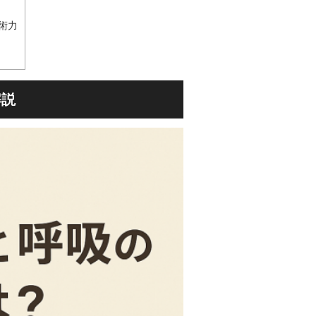
術力
解説