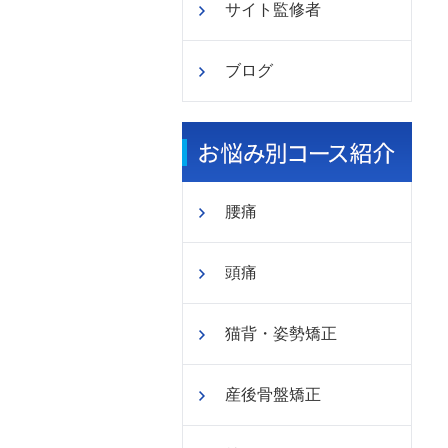
サイト監修者
ブログ
腰痛
頭痛
猫背・姿勢矯正
産後骨盤矯正