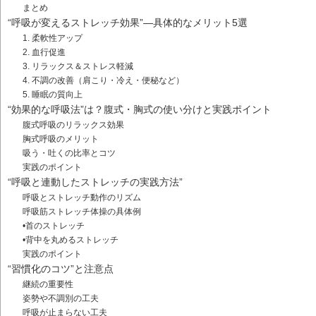
まとめ
“呼吸が変えるストレッチ効果”—具体的なメリット5選
1. 柔軟性アップ
2. 血行促進
3. リラックス＆ストレス軽減
4. 不調の改善（肩こり・冷え・便秘など）
5. 睡眠の質向上
“効果的な呼吸法”は？腹式・胸式の使い分けと実践ポイント
腹式呼吸のリラックス効果
胸式呼吸のメリット
吸う・吐くの比率とコツ
実践のポイント
“呼吸と連動したストレッチの実践方法”
呼吸とストレッチ動作のリズム
呼吸筋ストレッチ体操の具体例
•首のストレッチ
•背中を丸めるストレッチ
実践のポイント
“習慣化のコツ”と注意点
継続の重要性
姿勢や不調別の工夫
呼吸が止まらない工夫