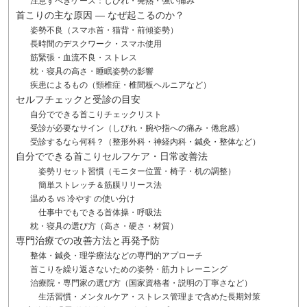
注意すべきケース：しびれ・発熱・強い痛み
首こりの主な原因 ― なぜ起こるのか？
姿勢不良（スマホ首・猫背・前傾姿勢）
長時間のデスクワーク・スマホ使用
筋緊張・血流不良・ストレス
枕・寝具の高さ・睡眠姿勢の影響
疾患によるもの（頸椎症・椎間板ヘルニアなど）
セルフチェックと受診の目安
自分でできる首こりチェックリスト
受診が必要なサイン（しびれ・腕や指への痛み・倦怠感）
受診するなら何科？（整形外科・神経内科・鍼灸・整体など）
自分でできる首こりセルフケア・日常改善法
姿勢リセット習慣（モニター位置・椅子・机の調整）
簡単ストレッチ＆筋膜リリース法
温める vs 冷やす の使い分け
仕事中でもできる首体操・呼吸法
枕・寝具の選び方（高さ・硬さ・材質）
専門治療での改善方法と再発予防
整体・鍼灸・理学療法などの専門的アプローチ
首こりを繰り返さないための姿勢・筋力トレーニング
治療院・専門家の選び方（国家資格者・説明の丁寧さなど）
生活習慣・メンタルケア・ストレス管理まで含めた長期対策