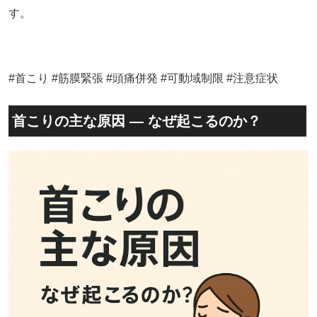
す。
#首こり #筋膜緊張 #頭痛併発 #可動域制限 #注意症状
首こりの主な原因 ― なぜ起こるのか？