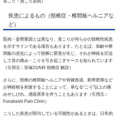
首こり・肩こり原因）
疾患によるもの（頸椎症・椎間板ヘルニアな
ど）
筋肉・姿勢要因とは異なり、首こりが何らかの頸椎性疾患
を示すサインである場合もあります。たとえば、加齢や椎
間板の劣化によって頸椎に変形が生じ、それが神経を圧迫
して首の痛み・こりを引き起こすケースも知られています
（引用元：笹塚21内科 頸椎症 解説）
さらに、頸椎の椎間板ヘルニアや骨棘形成、靭帯肥厚など
が神経根を刺激することによって、単なる“こり”以上の痛
みやしびれ、感覚異常を伴うこともあります（引用元：
Funabashi Pain Clinic）
こうした疾患が関与している可能性があるときは、日常的