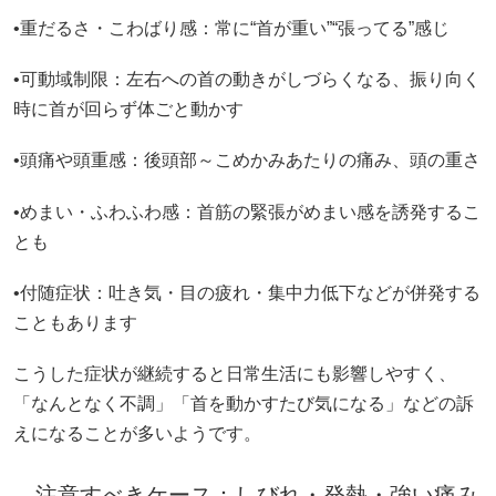
•重だるさ・こわばり感：常に“首が重い”“張ってる”感じ
•可動域制限：左右への首の動きがしづらくなる、振り向く
時に首が回らず体ごと動かす
•頭痛や頭重感：後頭部～こめかみあたりの痛み、頭の重さ
•めまい・ふわふわ感：首筋の緊張がめまい感を誘発するこ
とも
•付随症状：吐き気・目の疲れ・集中力低下などが併発する
こともあります
こうした症状が継続すると日常生活にも影響しやすく、
「なんとなく不調」「首を動かすたび気になる」などの訴
えになることが多いようです。
注意すべきケース：しびれ・発熱・強い痛み