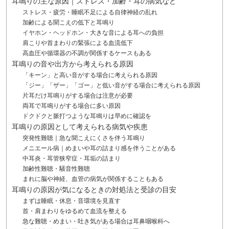
耳鳴りの主な原因｜ストレス・加齢・耳の病気など
ストレス・疲労・睡眠不足による自律神経の乱れ
加齢による聞こえの低下と耳鳴り
イヤホン・ヘッドホン・大きな音による耳への負担
肩こりや首まわりの緊張による血流低下
高血圧や循環器の不調が関係するケースもある
耳鳴りの音や出方から考えられる原因
「キーン」と高い音がする場合に考えられる原因
「ジー」「ザー」「ゴー」と低い音がする場合に考えられる原因
片耳だけ耳鳴りがする場合は注意が必要
両耳で耳鳴りがする場合に多い原因
ドクドクと脈打つような耳鳴りは早めに確認を
耳鳴りの原因として考えられる病気や疾患
突発性難聴｜急な聞こえにくさを伴う耳鳴り
メニエール病｜めまいや耳の詰まり感を伴うことがある
中耳炎・耳管狭窄症・耳垢の詰まり
加齢性難聴・騒音性難聴
まれに脳や神経、血管の病気が関係することもある
耳鳴りの原因が気になるときの対処法と受診の目安
まずは睡眠・休息・音環境を見直す
首・肩まわりをゆるめて血流を整える
急な難聴・めまい・吐き気がある場合は耳鼻咽喉科へ