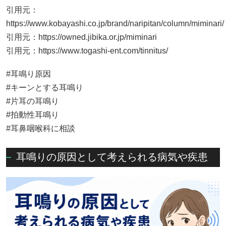
引用元：
https://www.kobayashi.co.jp/brand/naripitan/column/miminari/
引用元：
https://owned.jibika.or.jp/miminari
引用元：
https://www.togashi-ent.com/tinnitus/
#耳鳴り原因
#キーンとする耳鳴り
#片耳の耳鳴り
#拍動性耳鳴り
#耳鼻咽喉科に相談
耳鳴りの原因として考えられる病気や疾患