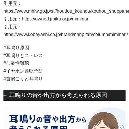
引用元：
https://www.mhlw.go.jp/stf/houdou_kouhou/kouhou_shuppan
引用元：
https://owned.jibika.or.jp/miminari
引用元：
https://www.kobayashi.co.jp/brand/naripitan/column/miminari/
#耳鳴り原因
#耳鳴りとストレス
#加齢性難聴
#イヤホン難聴予防
#首肩こりと耳鳴り
耳鳴りの音や出方から考えられる原因