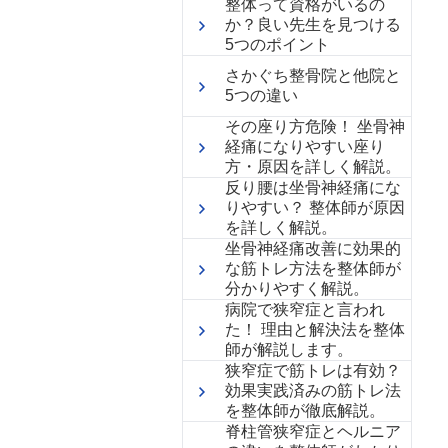
整体って資格がいるの
か？良い先生を見つける
5つのポイント
さかぐち整骨院と他院と
5つの違い
その座り方危険！ 坐骨神
経痛になりやすい座り
方・原因を詳しく解説。
反り腰は坐骨神経痛にな
りやすい？ 整体師が原因
を詳しく解説。
坐骨神経痛改善に効果的
な筋トレ方法を整体師が
分かりやすく解説。
病院で狭窄症と言われ
た！ 理由と解決法を整体
師が解説します。
狭窄症で筋トレは有効？
効果実践済みの筋トレ法
を整体師が徹底解説。
脊柱管狭窄症とヘルニア