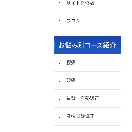
サイト監修者
ブログ
腰痛
頭痛
猫背・姿勢矯正
産後骨盤矯正