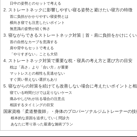
日中の姿勢とのセットで考える
2. ストレートネックに影響しやすい寝る姿勢と避けたい寝方の特徴
首に負担がかかりやすい寝姿勢とは
横向き寝でも注意したいポイント
無意識の姿勢が続く怖さ
3. 寝ながらできるストレートネック対策｜首・肩に負担をかけにく
首の自然なカーブを意識する
肩や背中もセットで考える
「やりすぎない」ことも大切
4. ストレートネック対策で重要な枕・寝具の考え方と選び方の目安
枕は「高さ」より「合い方」が重要
マットレスとの相性も見逃せない
すぐ買い替えない選択もあり
5. 寝ながらの対策を続けても改善しない場合に考えたいポイントと
寝ている時間だけでは足りないケース
痛みやしびれが出る場合の注意点
相談するタイミングの目安
国家資格「柔道整復師」・身体のプロパーソナルジムトレーナーの技
根本的な原因を追求していく問診力
あなたに寄り添った最適な施術プラン