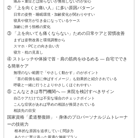
痛み＝重症とは限らないが無視しないのが安心
② 「上を向くと痛い人」に多い原因パターン
日常の姿勢・睡眠環境・加齢変化が関わりやすい
寝具や寝方が引き金になっているケース
加齢に伴う頸椎の変化
③ 「上を向いても痛くならない」ための日常ケアと習慣改善
まずは姿勢改善と環境調整から
スマホ・PCとの向き合い方
寝方・枕の見直し
④ ストレッチや体操で首・肩の筋肉をゆるめる — 自宅ででき
る簡単ケア
無理のない範囲で「やさしく動かす」のがポイント
「首の前側を縦に伸ばすイメージ」も効果的と紹介されている
呼吸と一緒に行うとよりやさしくほぐれやすい
⑤ こんなときは専門機関へ — 来院を検討すべきサイン
自己ケアだけでは不安な場合のチェックポイント
こんな症状があれば早めの相談が推奨されている
相談先の目安
国家資格「柔道整復師」・身体のプロパーソナルジムトレーナ
ーの技術力
根本的な原因を追求していく問診力
あなたに寄り添った最適な施術プラン