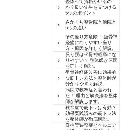
整体って資格がいるの
か？良い先生を見つける
5つのポイント
さかぐち整骨院と他院と
5つの違い
その座り方危険！ 坐骨神
経痛になりやすい座り
方・原因を詳しく解説。
反り腰は坐骨神経痛にな
りやすい？ 整体師が原因
を詳しく解説。
坐骨神経痛改善に効果的
な筋トレ方法を整体師が
分かりやすく解説。
病院で狭窄症と言われ
た！ 理由と解決法を整体
師が解説します。
狭窄症で筋トレは有効？
効果実践済みの筋トレ法
を整体師が徹底解説。
脊柱管狭窄症とヘルニア