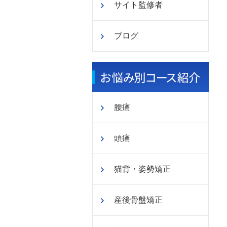
サイト監修者
ブログ
腰痛
頭痛
猫背・姿勢矯正
産後骨盤矯正