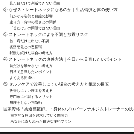
見た目だけで判断できない理由
② なぜストレートネックになるのか｜生活習慣と体の使い方
前かがみ姿勢と目線の影響
座り方・背中の硬さとの関係
「首だけ」の問題ではない理由
③ ストレートネックによる不調と放置リスク
首・肩だけに出ない不調
姿勢悪化との悪循環
我慢し続けた場合の考え方
④ ストレートネックの改善方法｜今日から見直したいポイント
首だけを動かさない考え方
日常で意識したいポイント
よくある間違い
⑤ セルフケアで改善しにくい場合の考え方と相談の目安
改善しにくい理由を考える
専門家に相談するメリット
無理をしない判断軸
国家資格「柔道整復師」・身体のプロパーソナルジムトレーナーの技
根本的な原因を追求していく問診力
あなたに寄り添った最適な施術プラン