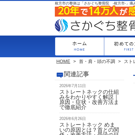
枚方市の整体は「さかぐち整骨院 -枚方市-」痛
HOME
首・肩・頭の不調
スト
関連記事
2026年7月11日
ストレートネックの仕組
みをわかりやすく解説｜
原因・症状・改善方法ま
で徹底紹介
2026年6月26日
ストレートネック めま
いの原因とは？首との関