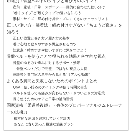
用途別！骨盤ベルトのタイプと選び方のポイント
産前・産後・日常・スポーツ――目的に合わせた使い分け
“巻くタイプ”と“履くタイプ”の違いを知ろう
素材・サイズ・締め付け具合・ズレにくさのチェックリスト
正しい使い方・装着法：締め付けすぎない「ちょうど良さ」を
知ろう
正しい位置と巻き方／履き方の基本
着け心地と動きやすさを両立させるコツ
注意点：締めすぎや使いすぎには気をつけよう
骨盤ベルトを使うことで得られる効果と科学的な視点
骨盤のゆるみや歪みに対するサポート効果
「骨盤ベルトだけで完璧」ではない視点も大切
体験談と専門家の意見から見える“リアルな効果”
よくある質問と失敗しないためのポイントまとめ
Q&A：使い始めのタイミングや使う時間の目安
ベルトを使っても痛みが変わらない・きついときの対応策
長く使うためのケアと日常の補助習慣
国家資格「柔道整復師」・身体のプロパーソナルジムトレーナ
ーの技術力
根本的な原因を追求していく問診力
あなたに寄り添った最適な施術プラン