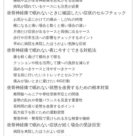
睡眠不足が坐骨神経痛を悪化させる悪循環
病気が隠れているケースにも注意が必要
坐骨神経痛で眠れないときに確認したい症状のセルフチェック
お尻から足にかけての痛み・しびれの特徴
横になると痛い場合と動くと痛い場合の違い
片側だけ症状が出るケースと両側に出るケース
歩行や日常生活への影響をチェックするポイント
早めに病院を来院したほうがよい危険な症状
坐骨神経痛で眠れない夜に今すぐできる対処法
膝を軽く曲げて横向きで寝る
クッションや枕を活用して腰への負担を減らす
温めるべきケースと冷やすべきケース
寝る前に行いたいストレッチとセルフケア
痛みが強いときに避けたいNG行動
坐骨神経痛で眠れない状態を改善するための根本対策
椎間板ヘルニアや脊柱管狭窄症との関係
姿勢の乱れや骨盤バランスを見直す重要性
長時間の座り姿勢を改善するポイント
筋力低下を防ぐための運動習慣
整形外科・整骨院で受けられる主な検査や施術
坐骨神経痛で眠れない症状が続く場合の受診目安
病院を来院したほうがよい症状