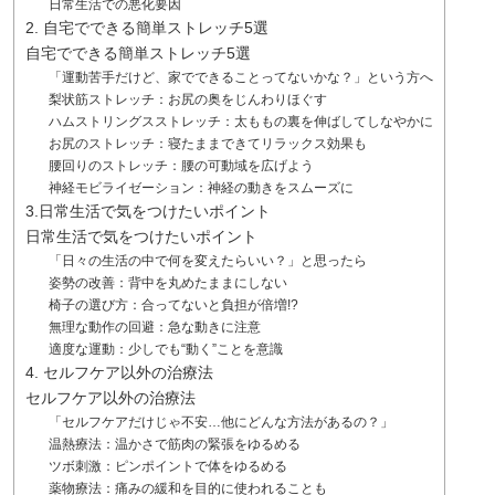
日常生活での悪化要因
2. 自宅でできる簡単ストレッチ5選
自宅でできる簡単ストレッチ5選
「運動苦手だけど、家でできることってないかな？」という方へ
梨状筋ストレッチ：お尻の奥をじんわりほぐす
ハムストリングスストレッチ：太ももの裏を伸ばしてしなやかに
お尻のストレッチ：寝たままできてリラックス効果も
腰回りのストレッチ：腰の可動域を広げよう
神経モビライゼーション：神経の動きをスムーズに
3.日常生活で気をつけたいポイント
日常生活で気をつけたいポイント
「日々の生活の中で何を変えたらいい？」と思ったら
姿勢の改善：背中を丸めたままにしない
椅子の選び方：合ってないと負担が倍増!?
無理な動作の回避：急な動きに注意
適度な運動：少しでも“動く”ことを意識
4. セルフケア以外の治療法
セルフケア以外の治療法
「セルフケアだけじゃ不安…他にどんな方法があるの？」
温熱療法：温かさで筋肉の緊張をゆるめる
ツボ刺激：ピンポイントで体をゆるめる
薬物療法：痛みの緩和を目的に使われることも