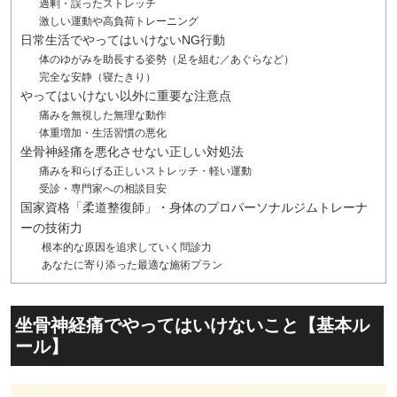
過剰・誤ったストレッチ
激しい運動や高負荷トレーニング
日常生活でやってはいけないNG行動
体のゆがみを助長する姿勢（足を組む／あぐらなど）
完全な安静（寝たきり）
やってはいけない以外に重要な注意点
痛みを無視した無理な動作
体重増加・生活習慣の悪化
坐骨神経痛を悪化させない正しい対処法
痛みを和らげる正しいストレッチ・軽い運動
受診・専門家への相談目安
国家資格「柔道整復師」・身体のプロパーソナルジムトレーナ
ーの技術力
根本的な原因を追求していく問診力
あなたに寄り添った最適な施術プラン
坐骨神経痛でやってはいけないこと【基本ル
ール】