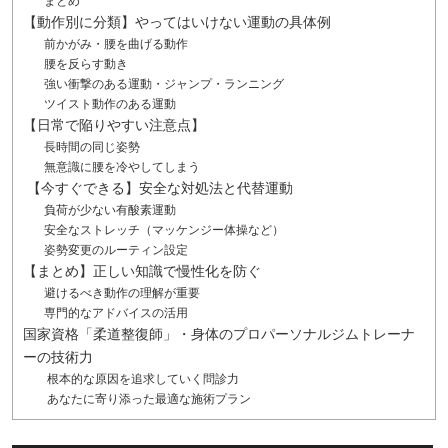
まとめ
【動作別に分類】やってはいけない運動の具体例
前かがみ・腰を曲げる動作
腰を反らす動き
強い衝撃のある運動・ジャンプ・ランニング
ツイスト動作のある運動
【日常で陥りやすい注意点】
長時間の同じ姿勢
無意識に腰を冷やしてしまう
【今すぐできる】安全な対処法と代替運動
負荷が少ない有酸素運動
安全なストレッチ（マッケンジー体操など）
姿勢変更のルーティン設定
【まとめ】正しい知識で慢性化を防ぐ
避けるべき動作の理解が重要
専門的なアドバイスの活用
国家資格「柔道整復師」・身体のプロパーソナルジムトレーナ
ーの技術力
根本的な原因を追求していく問診力
あなたに寄り添った最適な施術プラン