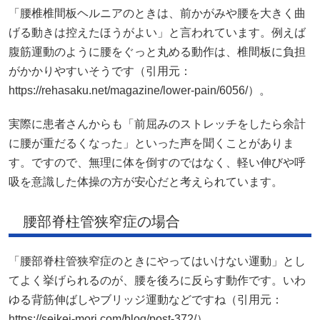
「腰椎椎間板ヘルニアのときは、前かがみや腰を大きく曲
げる動きは控えたほうがよい」と言われています。例えば
腹筋運動のように腰をぐっと丸める動作は、椎間板に負担
がかかりやすいそうです（引用元：
https://rehasaku.net/magazine/lower-pain/6056/）。
実際に患者さんからも「前屈みのストレッチをしたら余計
に腰が重だるくなった」といった声を聞くことがありま
す。ですので、無理に体を倒すのではなく、軽い伸びや呼
吸を意識した体操の方が安心だと考えられています。
腰部脊柱管狭窄症の場合
「腰部脊柱管狭窄症のときにやってはいけない運動」とし
てよく挙げられるのが、腰を後ろに反らす動作です。いわ
ゆる背筋伸ばしやブリッジ運動などですね（引用元：
https://seikei-mori.com/blog/post-372/）。