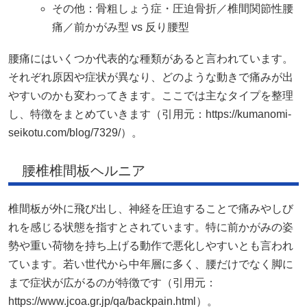
その他：骨粗しょう症・圧迫骨折／椎間関節性腰
痛／前かがみ型 vs 反り腰型
腰痛にはいくつか代表的な種類があると言われています。
それぞれ原因や症状が異なり、どのような動きで痛みが出
やすいのかも変わってきます。ここでは主なタイプを整理
し、特徴をまとめていきます（引用元：https://kumanomi-
seikotu.com/blog/7329/）。
腰椎椎間板ヘルニア
椎間板が外に飛び出し、神経を圧迫することで痛みやしび
れを感じる状態を指すとされています。特に前かがみの姿
勢や重い荷物を持ち上げる動作で悪化しやすいとも言われ
ています。若い世代から中年層に多く、腰だけでなく脚に
まで症状が広がるのが特徴です（引用元：
https://www.jcoa.gr.jp/qa/backpain.html）。