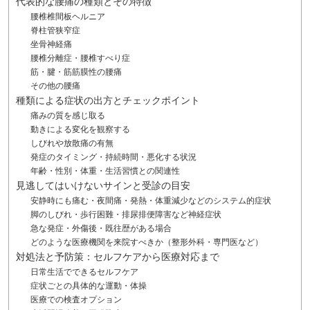
代表的な腰痛の種類とその特徴
腰椎椎間板ヘルニア
脊柱管狭窄症
坐骨神経痛
腰椎分離症・腰椎すべり症
筋・腱・筋筋膜性の腰痛
その他の腰痛
種類による症状の出方とチェックポイント
痛みの質を感じ取る
動きによる変化を観察する
しびれや放散痛の有無
発症のタイミング・持続時間・悪化する状況
年齢・性別・体重・生活習慣との関連性
見逃してはいけないサインと受診の目安
安静時にも痛む・夜間痛・発熱・体重減少などのシステム的症状
脚のしびれ・歩行困難・排尿排便障害など神経症状
急な発症・外傷後・既往歴がある場合
どのような医療機関を来院すべきか（整形外科・専門医など）
対処法と予防策：セルフケアから医療対応まで
日常生活でできるセルフケア
症状ごとの具体的な運動・体操
医療での検査オプション