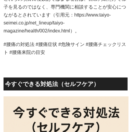
子を見るのではなく、専門機関に相談することが安心につ
ながるとされています（引用元：https://www.taiyo-
seimei.co.jp/net_lineup/taiyo-
magazine/health/002/index.html）。
#腰痛の対処法 #腰痛症状 #危険サイン #腰痛チェックリス
ト #腰痛来院の目安
今すぐできる対処法（セルフケア）