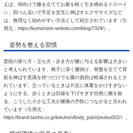
えば、仰向けで膝を立ててお腹を軽く引き締めるドローイ
ン、四つん這いで手足を交互に伸ばすエクササイズなど
は、無理なく始めやすい方法として紹介されています（引
用元：https://kumanomi-seikotu.com/blog/7329/）。
姿勢を整える習慣
普段の座り方・立ち方・歩き方が腰に与える影響は大きい
と考えられています。椅子に深く腰掛け、骨盤を立てて背
筋を伸ばす意識を持つだけでも腰の負担は軽減されるとさ
れています。立っているときは片足に体重をかけすぎない
ようにする、歩くときは目線を下げすぎず自然に腕を振
る、こうした小さな工夫が腰痛の予防につながると言われ
ています（引用元：
https://brand.taisho.co.jp/tokuhon/body_pain/youtsu002/）。