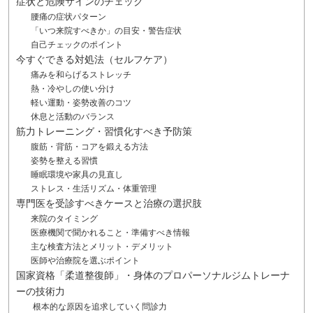
症状と危険サインのチェック
腰痛の症状パターン
「いつ来院すべきか」の目安・警告症状
自己チェックのポイント
今すぐできる対処法（セルフケア）
痛みを和らげるストレッチ
熱・冷やしの使い分け
軽い運動・姿勢改善のコツ
休息と活動のバランス
筋力トレーニング・習慣化すべき予防策
腹筋・背筋・コアを鍛える方法
姿勢を整える習慣
睡眠環境や家具の見直し
ストレス・生活リズム・体重管理
専門医を受診すべきケースと治療の選択肢
来院のタイミング
医療機関で聞かれること・準備すべき情報
主な検査方法とメリット・デメリット
医師や治療院を選ぶポイント
国家資格「柔道整復師」・身体のプロパーソナルジムトレーナ
ーの技術力
根本的な原因を追求していく問診力