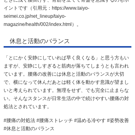
イントです（引用元：https://www.taiyo-
seimei.co.jp/net_lineup/taiyo-
magazine/health/002/index.html）。
休息と活動のバランス
「とにかく安静にしていれば早く良くなる」と思う方もい
ますが、安静にしすぎると筋肉が落ちてしまうとも言われ
ています。腰痛の改善には休息と活動のバランスが大切
で、横になって休んだあとは軽く体を動かす意識が望まし
いと考えられています。無理をせず、でも完全に止まらな
い。そんなスタンスが日常生活の中で続けやすい腰痛の対
処法とされています。
#腰痛の対処法 #腰痛ストレッチ #温める冷やす #姿勢改善
#休息と活動のバランス