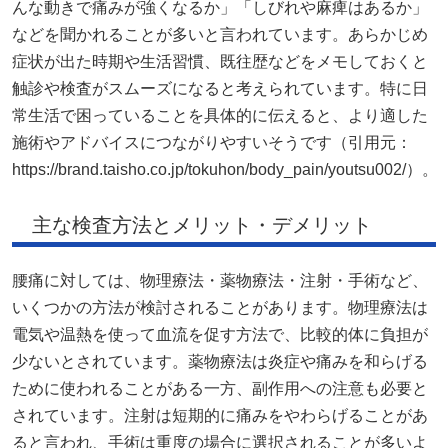
んな動きで痛みが強くなるか」「しびれや麻痺はあるか」
などを聞かれることが多いと言われています。あらかじめ
症状が出た時期や生活習慣、既往歴などをメモしておくと
触診や検査がスムーズになると考えられています。特に日
常生活で困っていることを具体的に伝えると、より適した
施術やアドバイスにつながりやすいそうです（引用元：
https://brand.taisho.co.jp/tokuhon/body_pain/youtsu002/）。
主な検査方法とメリット・デメリット
腰痛に対しては、物理療法・薬物療法・注射・手術など、
いくつかの方法が検討されることがあります。物理療法は
電気や温熱を使って血流を促す方法で、比較的体に負担が
少ないとされています。薬物療法は炎症や痛みを和らげる
ために使われることがある一方、副作用への注意も必要と
されています。注射は短期的に痛みをやわらげることがあ
ると言われ、手術は重度の場合に選択されることが多いよ