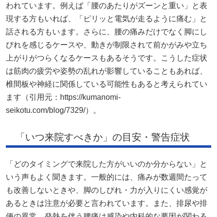
われています。例えば「腰のあたりがズーンと重い」と表
現する方もいれば、「ピリッと電気が走るように痛む」と
話される方もいます。さらに、腰の痛みだけでなく脚にし
びれを感じるケースや、動きが制限されて前かがみや立ち
上がりがつらくなるケースもあるそうです。こうした症状
は筋肉の疲労や姿勢の乱れが影響していることもあれば、
椎間板や神経に関係している可能性もあると考えられてい
ます（引用元：https://kumanomi-
seikotu.com/blog/7329/）。
「いつ来院すべきか」の目安・警告症状
「どのタイミングで来院した方がいいのか分からない」と
いう声もよく聞きます。一般的には、痛みが数週間たって
も改善しないときや、脚のしびれ・力が入りにくい感覚が
あるときは注意が必要と言われています。また、排尿や排
便の異常、発熱を伴う腰痛は感染や内科的な要因が関わる