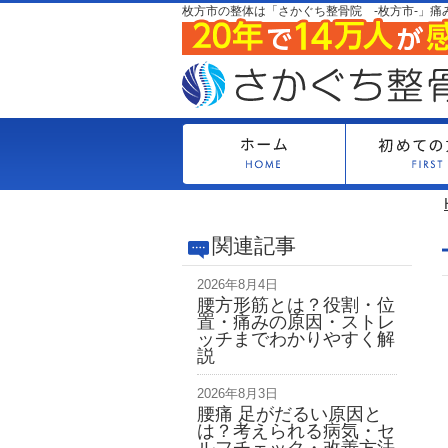
枚方市の整体は「さかぐち整骨院 -枚方市-」痛
関連記事
2026年8月4日
腰方形筋とは？役割・位
置・痛みの原因・ストレ
ッチまでわかりやすく解
説
2026年8月3日
腰痛 足がだるい原因と
は？考えられる病気・セ