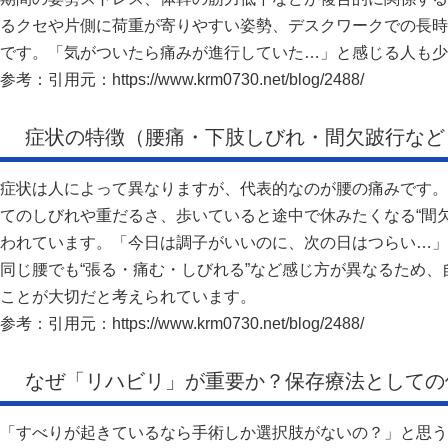
るクセや片側に荷重が寄りやすい姿勢、デスクワークでの長時
です。「気がついたら痛みが進行していた…」と感じる人も少
参考：引用元：
https://www.krm0730.net/blog/2488/
症状の特徴（腰痛・下肢しびれ・間欠跛行など
症状は人によって異なりますが、代表的なのが腰の痛みです。
てのしびれや重だるさ、歩いていると途中で休みたくなる“間
われています。「今日は調子がいいのに、次の日はつらい…」
同じ腰でも“張る・痛む・しびれる”など感じ方が異なるため
ことが大切だと考えられています。
参考：引用元：
https://www.krm0730.net/blog/2488/
なぜ「リハビリ」が重要か？保存療法としての
「すべりが起きているなら手術しか選択肢がないの？」と思う