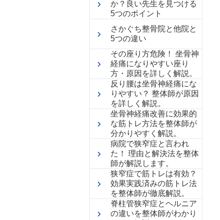
か？良い先生を見つける
5つのポイント
さかぐち整骨院と他院と
5つの違い
その座り方危険！ 坐骨神
経痛になりやすい座り
方・原因を詳しく解説。
反り腰は坐骨神経痛にな
りやすい？ 整体師が原因
を詳しく解説。
坐骨神経痛改善に効果的
な筋トレ方法を整体師が
分かりやすく解説。
病院で狭窄症と言われ
た！ 理由と解決法を整体
師が解説します。
狭窄症で筋トレは有効？
効果実践済みの筋トレ法
を整体師が徹底解説。
脊柱管狭窄症とヘルニア
の違いを整体師がわかり