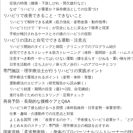
症状の特徴（腰痛・下肢しびれ・間欠跛行など）
なぜ「リハビリ」が重要か？保存療法としての位置づけ
リハビリで改善できること・できないこと
リハビリで期待できる成果（筋力強化・姿勢改善・動作指導）
リハビリだけで「すべり」が完全にもとに戻るか？限界と現実
手術が検討されるケースとその後のリハビリの役割
リハビリの流れと自宅でできる運動・注意点
リハビリ開始のタイミングと病院・クリニックでのプログラム紹介
自宅でできるストレッチ＆筋力トレーニング（体幹・股関節・お尻・ハムス
注意すべき動作・やってはいけない運動（腰を反らす・ひねる・重い物を持
日常生活動作（立ち上がり／座り方／歩行）へのアプローチとコツ
専門施設・理学療法士が行うリハビリの実践ポイント
理学療法で重視されるポイント（姿勢・体幹・骨盤）
運動療法のエビデンス（研究報告から読み解く）
リハビリ頻度・期間の目安（週1〜2回、自宅継続）
進行を防ぐためのモニタリング・定期チェック
再発予防・長期的な腰椎ケアとQ&A
リハビリ終了後も続けるべき習慣（体幹筋維持・日常姿勢・体重管理）
仕事・趣味・介護動作での注意点と対策
よくある質問（例：「改善するのか？」「手術後もリハビリ必要か？」「ど
まとめ＆次のステップ：専門医・理学療法士の相談をおすすめ
国家資格「柔道整復師」・身体のプロパーソナルジムトレーナーの技