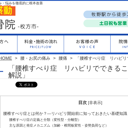
み・悩みを徹底的に根本改善
HOME
腰・お尻の痛み
腰痛
「腰椎すべり症 リハビリ
「腰椎すべり症 リハビリでできるこ
解説」
目次
[
非表示
]
腰椎すべり症とは何か？―リハビリ開始前に知っておきたい基礎知識
腰椎すべり症の定義と分類（変性型・分離型）
主な原因と発症メカニズム（加齢・椎間板変性・姿勢負荷など）