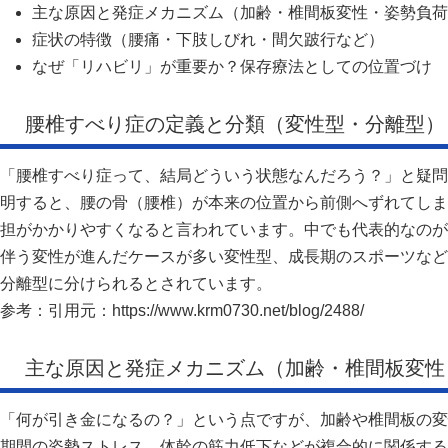
主な原因と発症メカニズム（加齢・椎間板変性・姿勢負荷
症状の特徴（腰痛・下肢しびれ・間欠跛行など）
なぜ「リハビリ」が重要か？保存療法としての位置づけ
腰椎すべり症の定義と分類（変性型・分離型）
「腰椎すべり症って、結局どういう状態なんだろう？」と疑問
明すると、腰の骨（腰椎）が本来の位置から前側へずれてしま
担がかかりやすくなると言われています。中でも代表的なのが“変
伴う変性が進んだケースが多い変性型、成長期のスポーツなど
分離型に分けられるとされています。
参考：引用元：
https://www.krm0730.net/blog/2488/
主な原因と発症メカニズム（加齢・椎間板変性
「何が引き金になるの？」という点ですが、加齢や椎間板の変
期間の姿勢ストレス、体幹の筋力低下などが複合的に関係する