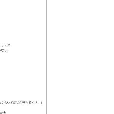
トリング）
つなど）
のくらいで症状が落ち着く？」）
術力