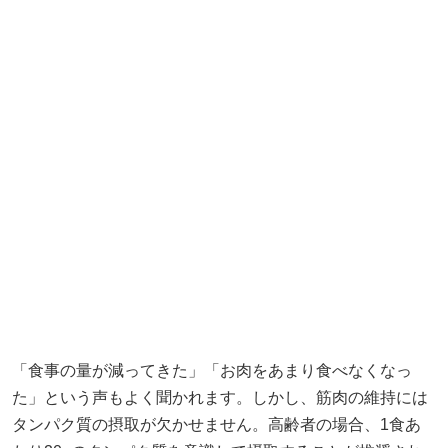
「食事の量が減ってきた」「お肉をあまり食べなくなっ
た」という声もよく聞かれます。しかし、筋肉の維持には
タンパク質の摂取が欠かせません。高齢者の場合、1食あ
たり20gのタンパク質を意識して摂取することが推奨され
ています。例えば、納豆や卵、鶏肉、魚、大豆製品などを
積極的に取り入れると良いでしょう。また、食事の量が少
ない方は、間食にヨーグルトやチーズを加えるなど、工夫
してみてください。