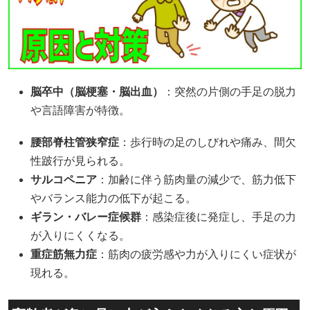
脳卒中（脳梗塞・脳出血）
：突然の片側の手足の脱力
や言語障害が特徴。
腰部脊柱管狭窄症
：歩行時の足のしびれや痛み、間欠
性跛行が見られる。
サルコペニア
：加齢に伴う筋肉量の減少で、筋力低下
やバランス能力の低下が起こる。
ギラン・バレー症候群
：感染症後に発症し、手足の力
が入りにくくなる。
重症筋無力症
：筋肉の疲労感や力が入りにくい症状が
現れる。