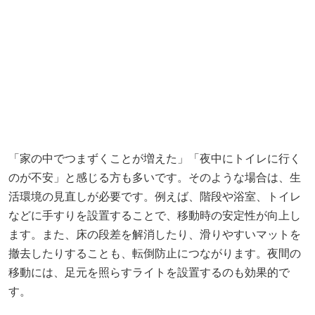
「家の中でつまずくことが増えた」「夜中にトイレに行く
のが不安」と感じる方も多いです。そのような場合は、生
活環境の見直しが必要です。例えば、階段や浴室、トイレ
などに手すりを設置することで、移動時の安定性が向上し
ます。また、床の段差を解消したり、滑りやすいマットを
撤去したりすることも、転倒防止につながります。夜間の
移動には、足元を照らすライトを設置するのも効果的で
す。
日々の生活の中で、少しの工夫や意識を持つことで、「急
に足に力が入らない」といった状況を予防することが可能
です。無理のない範囲で運動を取り入れ、バランスの良い
食事を心がけ、生活環境を整えることで、安心して日常生
活を送ることができるでしょう。
#高齢者の健康
#足の脱力予防