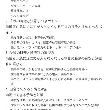
サルコペニア
ギラン・バレー症候群
重症筋無力症
ハッシュタグ
2. 症状の特徴と注意すべきポイント
高齢者が急に足に力が入らなくなる症状の特徴と注意すべきポ
イント
急な症状の出現：脳卒中の可能性
歩行時の痛みやしびれ：腰部脊柱管狭窄症の特徴
筋力低下やバランス能力の低下：サルコペニアの兆候
3. 受診の目安と診療科の選び方
高齢者が急に足に力が入らなくなった場合の受診の目安と診療
科の選び方
脳卒中の疑いがある場合：脳神経内科または脳神経外科へ
腰部脊柱管狭窄症の疑いがある場合：整形外科へ
筋力低下やバランス能力の低下が見られる場合：内科や整形外科で相
談
4. 自宅でできる予防と対策
自宅でできる予防と対策
適度な運動：筋力維持のためのストレッチやウォーキング
栄養バランスの取れた食事：筋肉の維持に必要なタンパク質を摂取