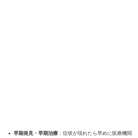
早期発見・早期治療
：症状が現れたら早めに医療機関
を受診することが重要。
家族や周囲のサポート
：高齢者の異変に気づいたら、
受診を促す。
高齢者が急に足に力が入らなくなった際のま
とめと早期対応の重要性